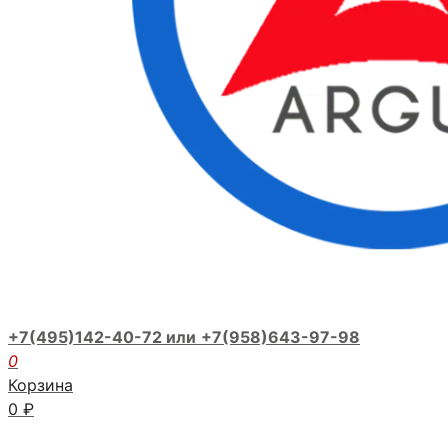
+7(495)142-40-72 или
+7(958)643-97-98
0
Корзина
0
₽