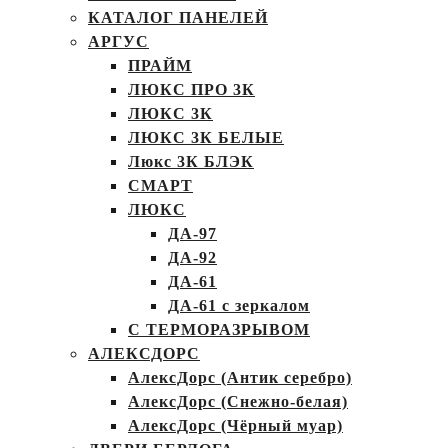
КАТАЛОГ ПАНЕЛЕЙ
АРГУС
ПРАЙМ
ЛЮКС ПРО 3К
ЛЮКС 3К
ЛЮКС 3К БЕЛЫЕ
Люкс 3К БЛЭК
СМАРТ
ЛЮКС
ДА-97
ДА-92
ДА-61
ДА-61 с зеркалом
С ТЕРМОРАЗРЫВОМ
АЛЕКСДОРС
АлексДорс (Антик серебро)
АлексДорс (Снежно-белая)
АлексДорс (Чёрный муар)