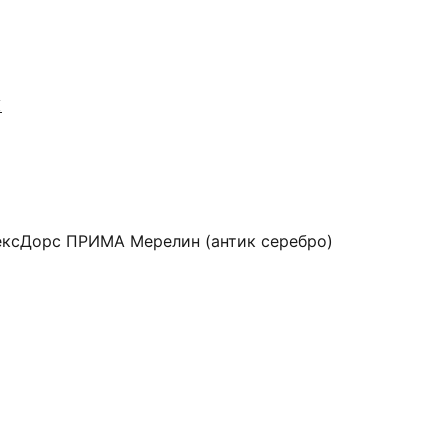
Я
ексДорс ПРИМА Мерелин (антик серебро)