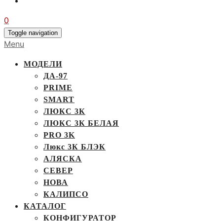
0
Toggle navigation
Menu
МОДЕЛИ
ДА-97
PRIME
SMART
ЛЮКС 3К
ЛЮКС 3К БЕЛАЯ
PRO 3K
Люкс 3К БЛЭК
АЛЯСКА
СЕВЕР
НОВА
КАЛИПСО
КАТАЛОГ
КОНФИГУРАТОР