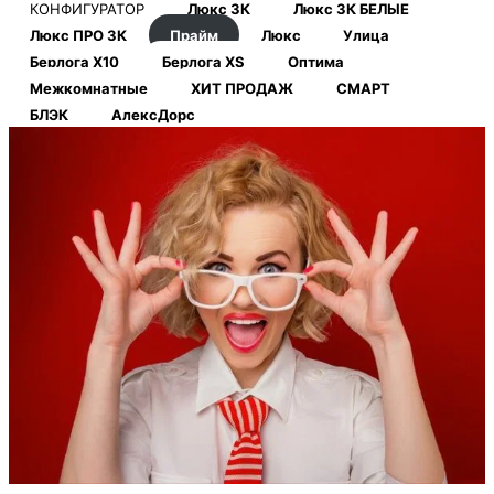
КОНФИГУРАТОР
Люкс 3К
Люкс 3К БЕЛЫЕ
Люкс ПРО 3К
Прайм
Люкс
Улица
Берлога Х10
Берлога XS
Оптима
Межкомнатные
ХИТ ПРОДАЖ
СМАРТ
БЛЭК
АлексДорс