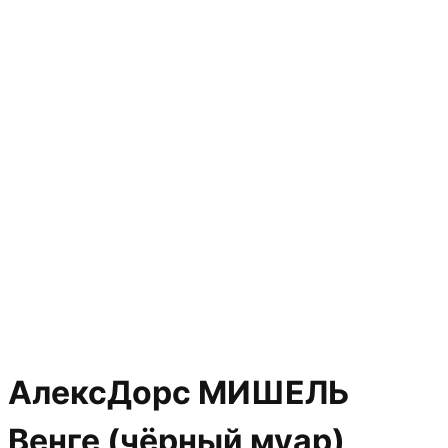
АлексДорс МИШЕЛЬ
Венге (чёрный муар)