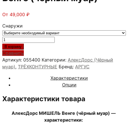
От
49,000
₽
Снаружи
Количество
товара
В корзину
АлексДорс
Сравнить
МИШЕЛЬ
Артикул:
055400
Категории:
АлексДорс (Чёрный
Венге
муар)
,
ТРЁХКОНТУРНЫЕ
Бренд:
АРГУС
(чёрный
Характеристики
муар)
Опции
Характеристики товара
АлексДорс МИШЕЛЬ Венге
(чёрный муар) —
характеристики: