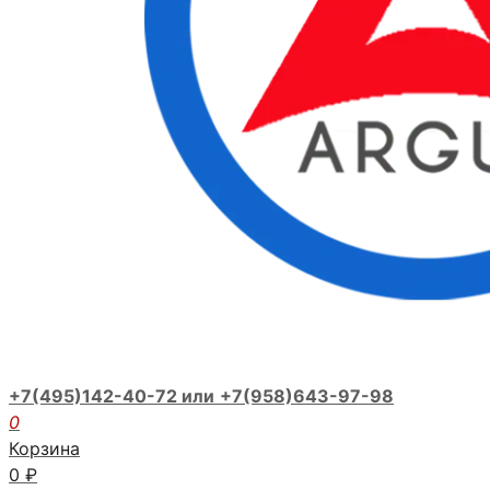
+7(495)142-40-72 или
+7(958)643-97-98
0
Корзина
0
₽