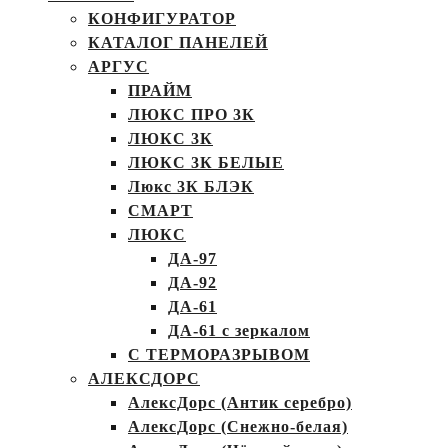
КОНФИГУРАТОР
КАТАЛОГ ПАНЕЛЕЙ
АРГУС
ПРАЙМ
ЛЮКС ПРО 3К
ЛЮКС 3К
ЛЮКС 3К БЕЛЫЕ
Люкс 3К БЛЭК
СМАРТ
ЛЮКС
ДА-97
ДА-92
ДА-61
ДА-61 с зеркалом
С ТЕРМОРАЗРЫВОМ
АЛЕКСДОРС
АлексДорс (Антик серебро)
АлексДорс (Снежно-белая)