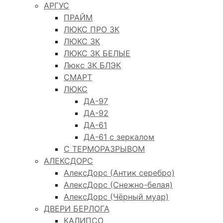
АРГУС
ПРАЙМ
ЛЮКС ПРО 3К
ЛЮКС 3К
ЛЮКС 3К БЕЛЫЕ
Люкс 3К БЛЭК
СМАРТ
ЛЮКС
ДА-97
ДА-92
ДА-61
ДА-61 с зеркалом
С ТЕРМОРАЗРЫВОМ
АЛЕКСДОРС
АлексДорс (Антик серебро)
АлексДорс (Снежно-белая)
АлексДорс (Чёрный муар)
ДВЕРИ БЕРЛОГА
КАЛИПСО