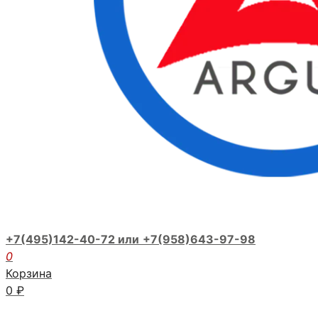
+7(495)142-40-72 или
+7(958)643-97-98
0
Корзина
0
₽