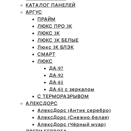
КАТАЛОГ ПАНЕЛЕЙ
АРГУС
ПРАЙМ
ЛЮКС ПРО 3К
ЛЮКС 3К
ЛЮКС 3К БЕЛЫЕ
Люкс 3К БЛЭК
СМАРТ
ЛЮКС
ДА-97
ДА-92
ДА-61
ДА-61 с зеркалом
С ТЕРМОРАЗРЫВОМ
АЛЕКСДОРС
АлексДорс (Антик серебро)
АлексДорс (Снежно-белая)
АлексДорс (Чёрный муар)