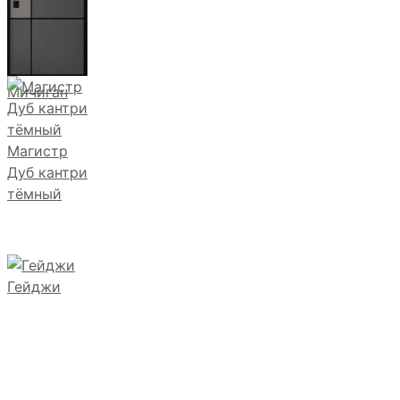
Мичиган
Магистр
Дуб кантри
тёмный
Гейджи