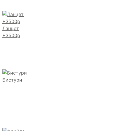
Ланцет
+3500р
Бистури