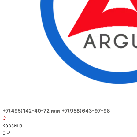
+7(495)142-40-72 или
+7(958)643-97-98
0
Корзина
0
₽