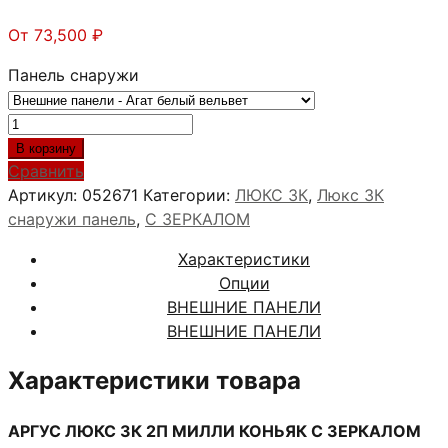
От
73,500
₽
Панель снаружи
Количество
товара
В корзину
АРГУС
Сравнить
ЛЮКС
Артикул:
052671
Категории:
ЛЮКС 3К
,
Люкс 3К
3К
снаружи панель
,
С ЗЕРКАЛОМ
2П
Характеристики
МИЛЛИ
Опции
КОНЬЯК
ВНЕШНИЕ ПАНЕЛИ
ВНЕШНИЕ ПАНЕЛИ
Характеристики товара
АРГУС ЛЮКС 3К 2П МИЛЛИ КОНЬЯК С ЗЕРКАЛОМ