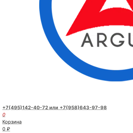
+7(495)142-40-72 или
+7(958)643-97-98
0
Корзина
0
₽