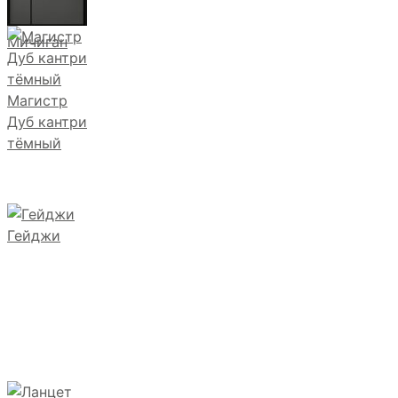
Мичиган
Магистр
Дуб кантри
тёмный
Гейджи