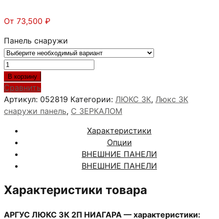
От
73,500
₽
Панель снаружи
Количество
товара
В корзину
АРГУС
Сравнить
ЛЮКС
Артикул:
052819
Категории:
ЛЮКС 3К
,
Люкс 3К
3К
снаружи панель
,
С ЗЕРКАЛОМ
2П
Характеристики
НИАГАРА
Опции
ВНЕШНИЕ ПАНЕЛИ
ВНЕШНИЕ ПАНЕЛИ
Характеристики товара
АРГУС ЛЮКС 3К 2П НИАГАРА — характеристики: