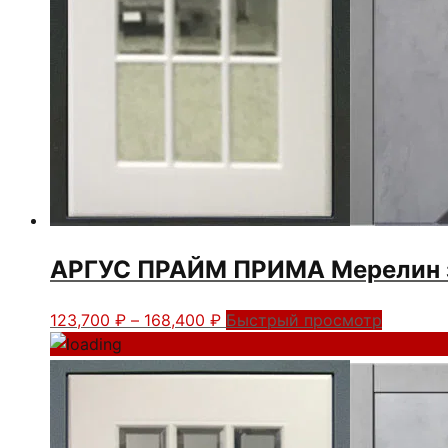
АРГУС ПРАЙМ ПРИМА Мерелин 
Диапазон
Этот
123,700
₽
–
168,400
₽
Быстрый просмотр
цен:
товар
123,700 ₽
имеет
–
несколько
168,400 ₽
вариаций.
Опции