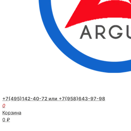
+7(495)142-40-72 или
+7(958)643-97-98
0
Корзина
0
₽