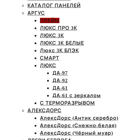
КАТАЛОГ ПАНЕЛЕЙ
АРГУС
ПРАЙМ
ЛЮКС ПРО 3К
ЛЮКС 3К
ЛЮКС 3К БЕЛЫЕ
Люкс 3К БЛЭК
СМАРТ
ЛЮКС
ДА-97
ДА-92
ДА-61
ДА-61 с зеркалом
С ТЕРМОРАЗРЫВОМ
АЛЕКСДОРС
АлексДорс (Антик серебро)
АлексДорс (Снежно-белая)
АлексДорс (Чёрный муар)