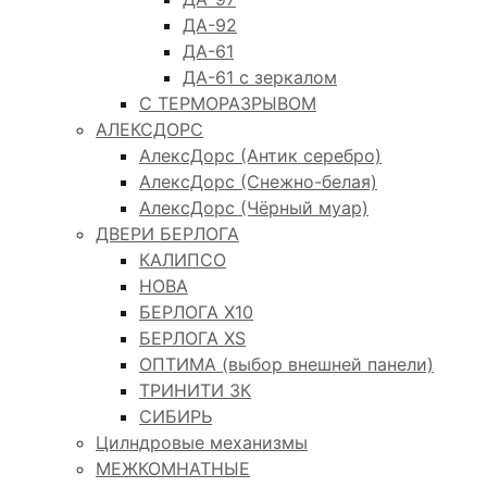
ДА-92
ДА-61
ДА-61 с зеркалом
С ТЕРМОРАЗРЫВОМ
АЛЕКСДОРС
АлексДорс (Антик серебро)
АлексДорс (Снежно-белая)
АлексДорс (Чёрный муар)
ДВЕРИ БЕРЛОГА
КАЛИПСО
НОВА
БЕРЛОГА Х10
БЕРЛОГА XS
ОПТИМА (выбор внешней панели)
ТРИНИТИ 3К
СИБИРЬ
Цилндровые механизмы
МЕЖКОМНАТНЫЕ