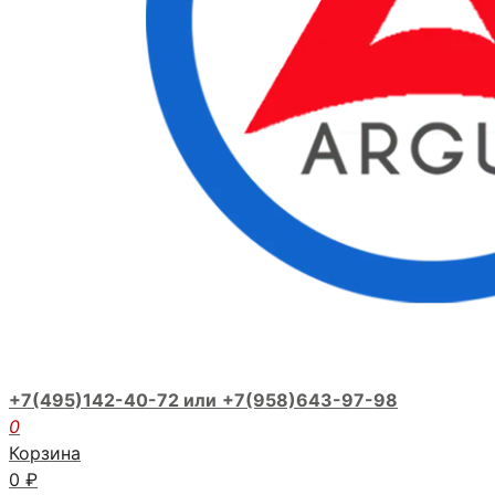
+7(495)142-40-72 или
+7(958)643-97-98
0
Корзина
0
₽