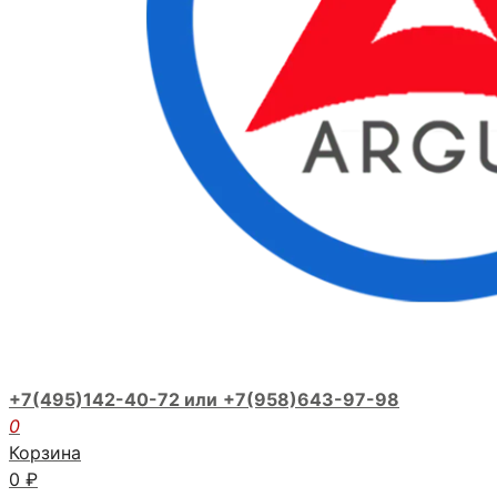
+7(495)142-40-72 или
+7(958)643-97-98
0
Корзина
0
₽