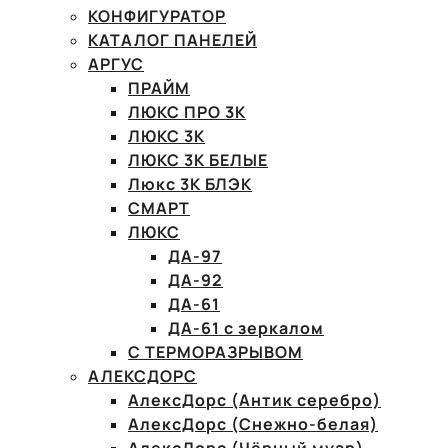
КОНФИГУРАТОР
КАТАЛОГ ПАНЕЛЕЙ
АРГУС
ПРАЙМ
ЛЮКС ПРО 3К
ЛЮКС 3К
ЛЮКС 3К БЕЛЫЕ
Люкс 3К БЛЭК
СМАРТ
ЛЮКС
ДА-97
ДА-92
ДА-61
ДА-61 с зеркалом
С ТЕРМОРАЗРЫВОМ
АЛЕКСДОРС
АлексДорс (Антик серебро)
АлексДорс (Снежно-белая)