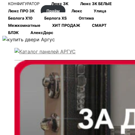
КОНФИГУРАТОР
Люкс 3К
Люкс 3К БЕЛЫЕ
Люкс ПРО 3К
Прайм
Люкс
Улица
Берлога Х10
Берлога XS
Оптима
Межкомнатные
ХИТ ПРОДАЖ
СМАРТ
БЛЭК
АлексДорс