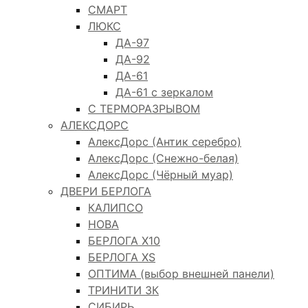
СМАРТ
ЛЮКС
ДА-97
ДА-92
ДА-61
ДА-61 с зеркалом
С ТЕРМОРАЗРЫВОМ
АЛЕКСДОРС
АлексДорс (Антик серебро)
АлексДорс (Снежно-белая)
АлексДорс (Чёрный муар)
ДВЕРИ БЕРЛОГА
КАЛИПСО
НОВА
БЕРЛОГА Х10
БЕРЛОГА XS
ОПТИМА (выбор внешней панели)
ТРИНИТИ 3К
СИБИРЬ