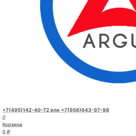
+7(495)142-40-72 или
+7(958)643-97-98
0
Корзина
0
₽