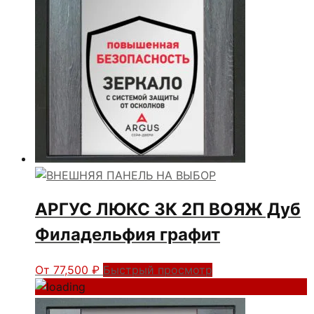
АРГУС ЛЮКС 3К 2П ВОЯЖ Дуб
Филадельфия графит
От
77,500
₽
Быстрый просмотр