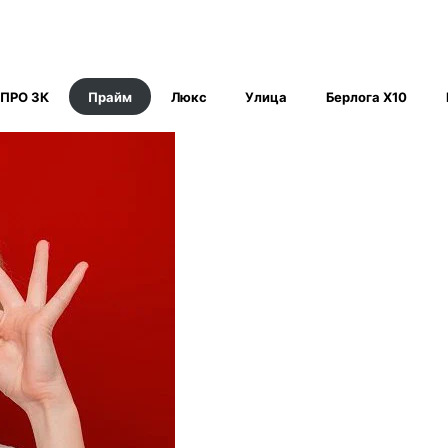
 ПРО 3К
Прайм
Люкс
Улица
Берлога Х10