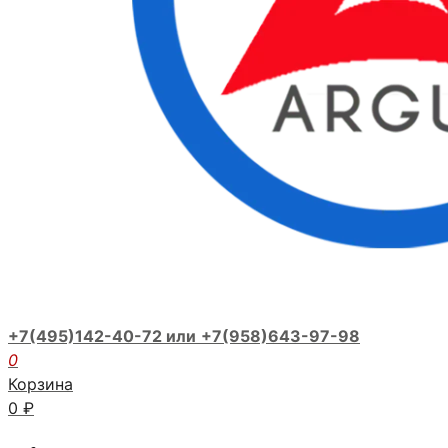
+7(495)142-40-72 или
+7(958)643-97-98
0
Корзина
0
₽