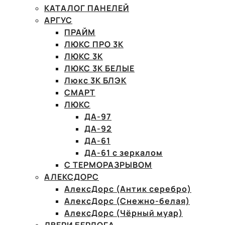
КАТАЛОГ ПАНЕЛЕЙ
АРГУС
ПРАЙМ
ЛЮКС ПРО 3К
ЛЮКС 3К
ЛЮКС 3К БЕЛЫЕ
Люкс 3К БЛЭК
СМАРТ
ЛЮКС
ДА-97
ДА-92
ДА-61
ДА-61 с зеркалом
С ТЕРМОРАЗРЫВОМ
АЛЕКСДОРС
АлексДорс (Антик серебро)
АлексДорс (Снежно-белая)
АлексДорс (Чёрный муар)