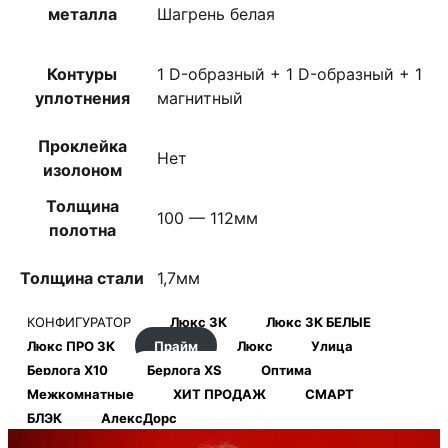
металла
Шагрень белая
Контуры
1 D-образный + 1 D-образный + 1
уплотнения
магнитный
Проклейка
Нет
изолоном
Толщина
100 — 112мм
полотна
Толщина стали
1,7мм
КОНФИГУРАТОР
Люкс 3К
Люкс 3К БЕЛЫЕ
Люкс ПРО 3К
Прайм
Люкс
Улица
Берлога Х10
Берлога XS
Оптима
Межкомнатные
ХИТ ПРОДАЖ
СМАРТ
БЛЭК
АлексДорс