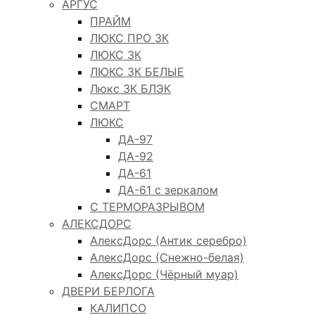
АРГУС
ПРАЙМ
ЛЮКС ПРО 3К
ЛЮКС 3К
ЛЮКС 3К БЕЛЫЕ
Люкс 3К БЛЭК
СМАРТ
ЛЮКС
ДА-97
ДА-92
ДА-61
ДА-61 с зеркалом
С ТЕРМОРАЗРЫВОМ
АЛЕКСДОРС
АлексДорс (Антик серебро)
АлексДорс (Снежно-белая)
АлексДорс (Чёрный муар)
ДВЕРИ БЕРЛОГА
КАЛИПСО