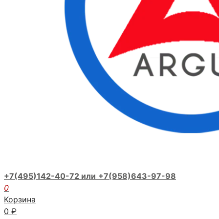
+7(495)142-40-72 или
+7(958)643-97-98
0
Корзина
0
₽