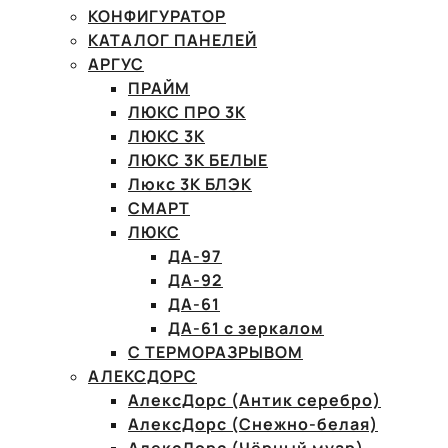
КОНФИГУРАТОР
КАТАЛОГ ПАНЕЛЕЙ
АРГУС
ПРАЙМ
ЛЮКС ПРО 3К
ЛЮКС 3К
ЛЮКС 3К БЕЛЫЕ
Люкс 3К БЛЭК
СМАРТ
ЛЮКС
ДА-97
ДА-92
ДА-61
ДА-61 с зеркалом
С ТЕРМОРАЗРЫВОМ
АЛЕКСДОРС
АлексДорс (Антик серебро)
АлексДорс (Снежно-белая)