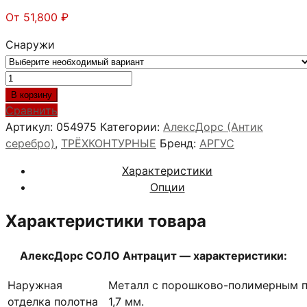
От
51,800
₽
Снаружи
Количество
товара
В корзину
АлексДорс
Сравнить
СОЛО
Артикул:
054975
Категории:
АлексДорс (Антик
Антрацит
серебро)
,
ТРЁХКОНТУРНЫЕ
Бренд:
АРГУС
(антик
Характеристики
серебро)
Опции
Характеристики товара
АлексДорс СОЛО Антрацит — характеристики:
Наружная
Металл с порошково-полимерным п
отделка полотна
1,7 мм.