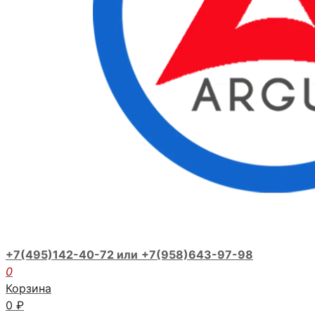
+7(495)142-40-72 или
+7(958)643-97-98
0
Корзина
0
₽