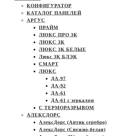
КОНФИГУРАТОР
КАТАЛОГ ПАНЕЛЕЙ
АРГУС
ПРАЙМ
ЛЮКС ПРО 3К
ЛЮКС 3К
ЛЮКС 3К БЕЛЫЕ
Люкс 3К БЛЭК
СМАРТ
ЛЮКС
ДА-97
ДА-92
ДА-61
ДА-61 с зеркалом
С ТЕРМОРАЗРЫВОМ
АЛЕКСДОРС
АлексДорс (Антик серебро)
АлексДорс (Снежно-белая)