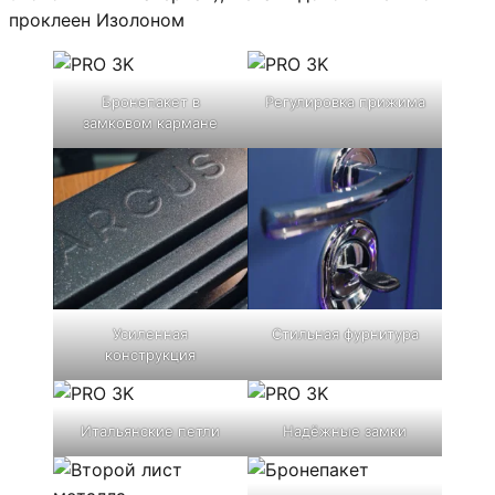
проклеен Изолоном
Бронепакет в
Регулировка прижима
замковом кармане
Усиленная
Стильная фурнитура
конструкция
Итальянские петли
Надёжные замки