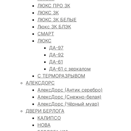
ЛЮКС ПРО 3К
ЛЮКС 3К
ЛЮКС 3К БЕЛЫЕ
Люкс 3К БЛЭК
СМАРТ
ЛЮКС
ДА-97
ДА-92
ДА-61
ДА-61 с зеркалом
С ТЕРМОРАЗРЫВОМ
АЛЕКСДОРС
АлексДорс (Антик серебро)
АлексДорс (Снежно-белая)
АлексДорс (Чёрный муар)
ДВЕРИ БЕРЛОГА
КАЛИПСО
НОВА