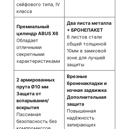
сейфового типа, IV
класса
Два листа металла
Премиальный
+ БРОНЕПАКЕТ
цилиндр ABUS X6
6 листов стали
Обладает
общей толщиной
отличными
10мм в замковой
секретными
зоне для лучшей
характеристиками
защиты
Врезные
2 армированных
броненакладки и
прута Ø10 мм
ночная задвижка
Защита от
Дополнительная
вспарывания/
защита
вскрытия
Повышенная
Пассивная
надёжность
безопасность без
запирающих
компромиссов