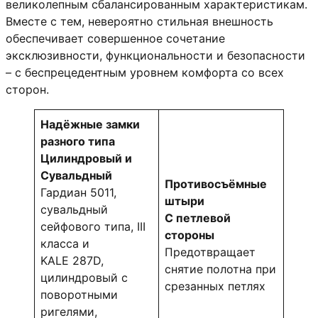
великолепным сбалансированным характеристикам.
Вместе с тем, невероятно стильная внешность
обеспечивает совершенное сочетание
эксклюзивности, функциональности и безопасности
– с беспрецедентным уровнем комфорта со всех
сторон.
Надёжные замки
разного типа
Цилиндровый и
Сувальдный
Противосъёмные
Гардиан 5011,
штыри
сувальдный
С петлевой
сейфового типа, III
стороны
класса и
Предотвращает
KALE 287D,
снятие полотна при
цилиндровый с
срезанных петлях
поворотными
ригелями,