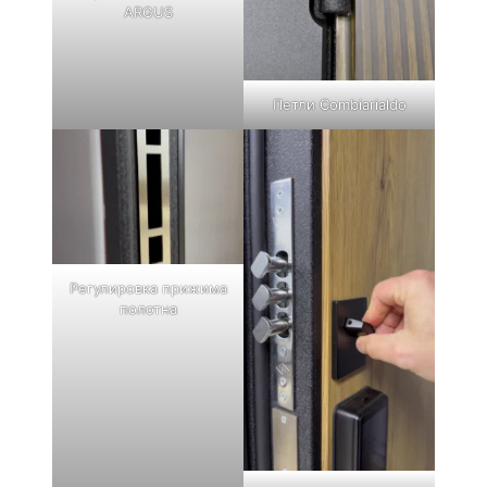
ARGUS
Петли Combiarialdo
Регулировка прижима
полотна