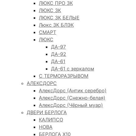
ЛЮКС ПРО 3К
ЛЮКС 3К
ЛЮКС 3К БЕЛЫЕ
Люкс 3К БЛЭК
СМАРТ
ЛЮКС
ДА-97
ДА-92
ДА-61
ДА-61 с зеркалом
С ТЕРМОРАЗРЫВОМ
АЛЕКСДОРС
АлексДорс (Антик серебро)
АлексДорс (Снежно-белая)
АлексДорс (Чёрный муар)
ДВЕРИ БЕРЛОГА
КАЛИПСО
НОВА
БЕРЛОГА Х10