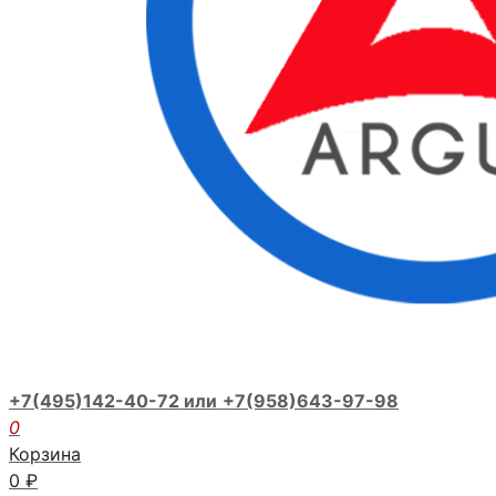
+7(495)142-40-72 или
+7(958)643-97-98
0
Корзина
0
₽