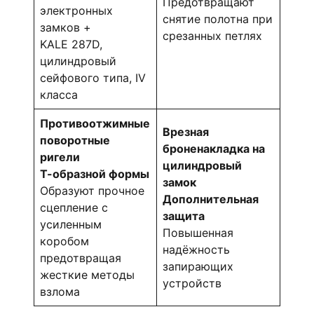
Предотвращают
электронных
снятие полотна при
замков +
срезанных петлях
KALE 287D,
цилиндровый
сейфового типа, IV
класса
Противоотжимные
Врезная
поворотные
броненакладка на
ригели
цилиндровый
Т-образной формы
замок
Образуют прочное
Дополнительная
сцепление с
защита
усиленным
Повышенная
коробом
надёжность
предотвращая
запирающих
жесткие методы
устройств
взлома