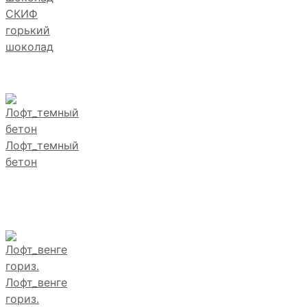
СКИФ
горький
шоколад
Лофт_темный
бетон
Лофт_венге
гориз.