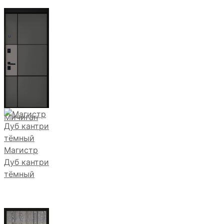
Мичиган
Магистр
Дуб кантри
тёмный