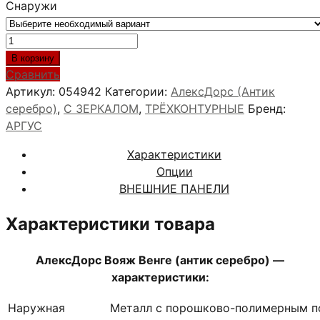
Снаружи
Количество
товара
В корзину
АлексДорс
Сравнить
Вояж
Артикул:
054942
Категории:
АлексДорс (Антик
Венге
серебро)
,
С ЗЕРКАЛОМ
,
ТРЁХКОНТУРНЫЕ
Бренд:
(антик
АРГУС
серебро)
Характеристики
Опции
ВНЕШНИЕ ПАНЕЛИ
Характеристики товара
АлексДорс Вояж Венге (антик серебро) —
характеристики:
Наружная
Металл с порошково-полимерным п