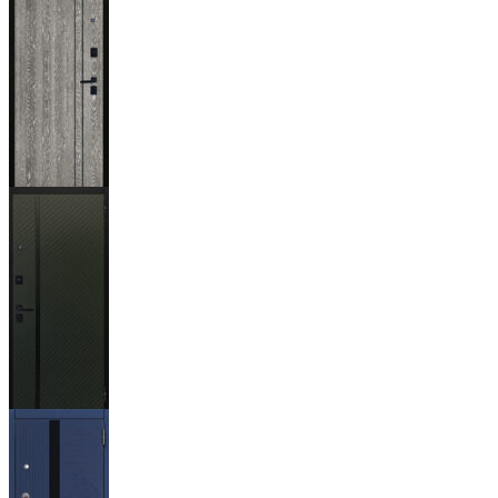
Гейджи
Ланцет
+3500р