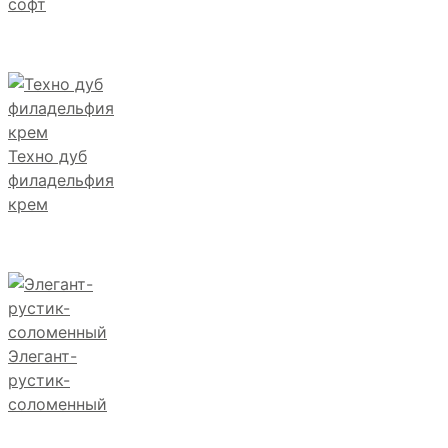
софт
Техно дуб
филадельфия
крем
Элегант-
рустик-
соломенный