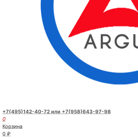
+7(495)142-40-72 или
+7(958)643-97-98
0
Корзина
0
₽