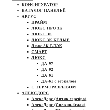
КОНФИГУРАТОР
КАТАЛОГ ПАНЕЛЕЙ
АРГУС
ПРАЙМ
ЛЮКС ПРО 3К
ЛЮКС 3К
ЛЮКС 3К БЕЛЫЕ
Люкс 3К БЛЭК
СМАРТ
ЛЮКС
ДА-97
ДА-92
ДА-61
ДА-61 с зеркалом
С ТЕРМОРАЗРЫВОМ
АЛЕКСДОРС
АлексДорс (Антик серебро)
АлексДорс (Снежно-белая)