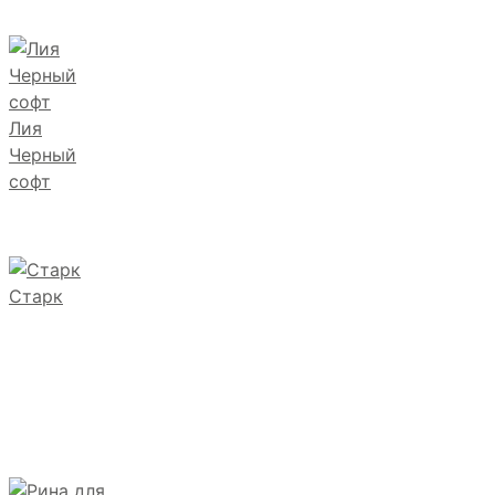
Лия
Черный
софт
Старк