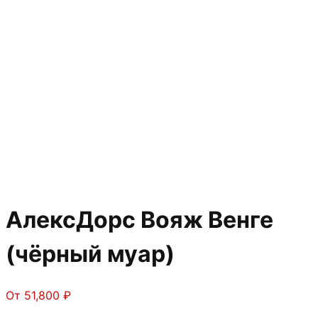
АлексДорс Вояж Венге
(чёрный муар)
От
51,800
₽