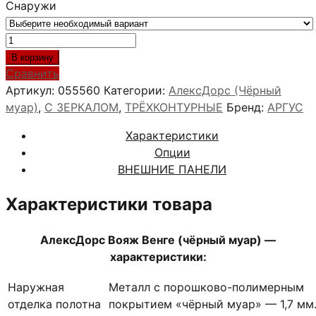
Снаружи
Количество
товара
В корзину
АлексДорс
Сравнить
Вояж
Артикул:
055560
Категории:
АлексДорс (Чёрный
Венге
муар)
,
С ЗЕРКАЛОМ
,
ТРЁХКОНТУРНЫЕ
Бренд:
АРГУС
(чёрный
Характеристики
муар)
Опции
ВНЕШНИЕ ПАНЕЛИ
Характеристики товара
АлексДорс Вояж Венге (чёрный муар) —
характеристики:
Наружная
Металл с порошково-полимерным
отделка полотна
покрытием «чёрный муар» — 1,7 мм