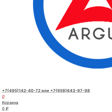
+7(495)142-40-72 или
+7(958)643-97-98
0
Корзина
0
₽