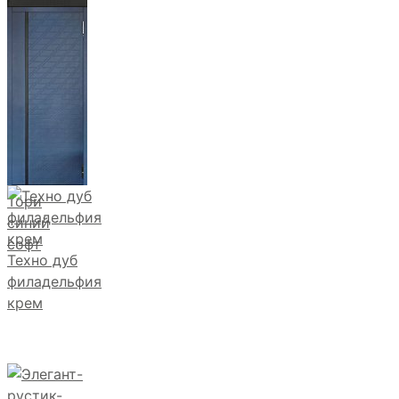
Фрейда ч
кварц
фортеза
хром
Тори
синий
софт
Техно дуб
филадельфия
крем