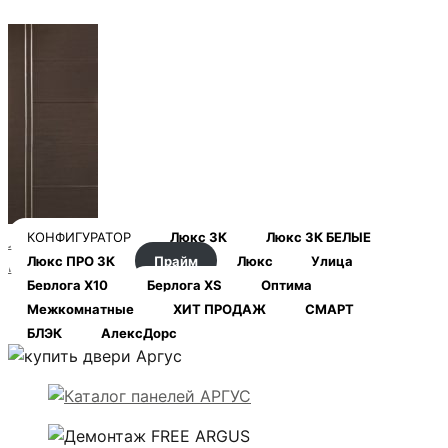
КОНФИГУРАТОР
Люкс 3К
Люкс 3К БЕЛЫЕ
Лофт_венге
Люкс ПРО 3К
Прайм
Люкс
Улица
гориз.
Берлога Х10
Берлога XS
Оптима
Межкомнатные
ХИТ ПРОДАЖ
СМАРТ
БЛЭК
АлексДорс