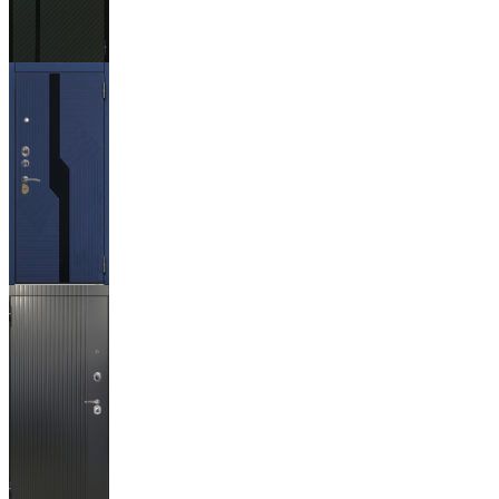
Ланцет
+3500р
Бистури