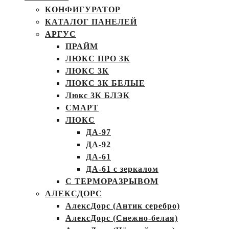
КОНФИГУРАТОР
КАТАЛОГ ПАНЕЛЕЙ
АРГУС
ПРАЙМ
ЛЮКС ПРО 3К
ЛЮКС 3К
ЛЮКС 3К БЕЛЫЕ
Люкс 3К БЛЭК
СМАРТ
ЛЮКС
ДА-97
ДА-92
ДА-61
ДА-61 с зеркалом
С ТЕРМОРАЗРЫВОМ
АЛЕКСДОРС
АлексДорс (Антик серебро)
АлексДорс (Снежно-белая)