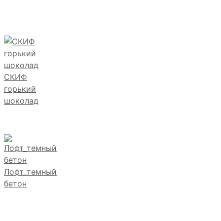
СКИФ
горький
шоколад
Лофт_темный
бетон