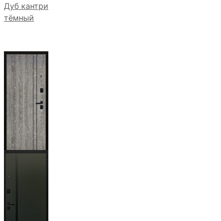
Дуб кантри
тёмный
Гейджи