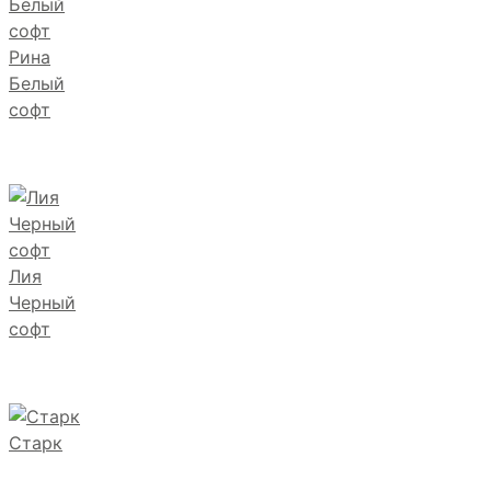
Рина
Белый
софт
Лия
Черный
софт
Старк