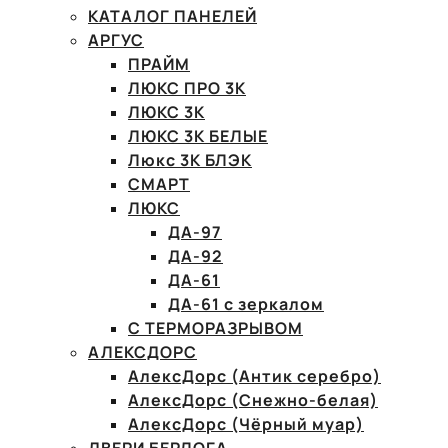
КАТАЛОГ ПАНЕЛЕЙ
АРГУС
ПРАЙМ
ЛЮКС ПРО 3К
ЛЮКС 3К
ЛЮКС 3К БЕЛЫЕ
Люкс 3К БЛЭК
СМАРТ
ЛЮКС
ДА-97
ДА-92
ДА-61
ДА-61 с зеркалом
С ТЕРМОРАЗРЫВОМ
АЛЕКСДОРС
АлексДорс (Антик серебро)
АлексДорс (Снежно-белая)
АлексДорс (Чёрный муар)