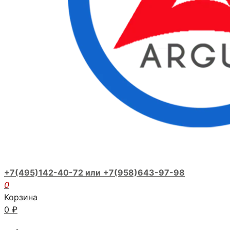
+7(495)142-40-72 или
+7(958)643-97-98
0
Корзина
0
₽