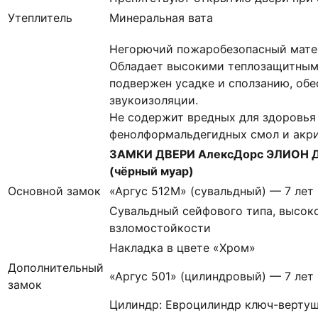
Утеплитель
Минеральная вата
Негорючий пожаробезопасный матер
Обладает высокими теплозащитным
подвержен усадке и сползанию, об
звукоизоляции.
Не содержит вредных для здоровья
фенолформальдегидных смол и акр
ЗАМКИ ДВЕРИ АлексДорс ЭЛИОН Д
(чёрный муар)
Основной замок
«Аргус 512М» (сувальдный) — 7 лет
Сувальдный сейфового типа, высоко
взломостойкости
Накладка в цвете «Хром»
Дополнительный
«Аргус 501» (цилиндровый) — 7 лет
замок
Цилиндр: Евроцилиндр ключ-вертуш