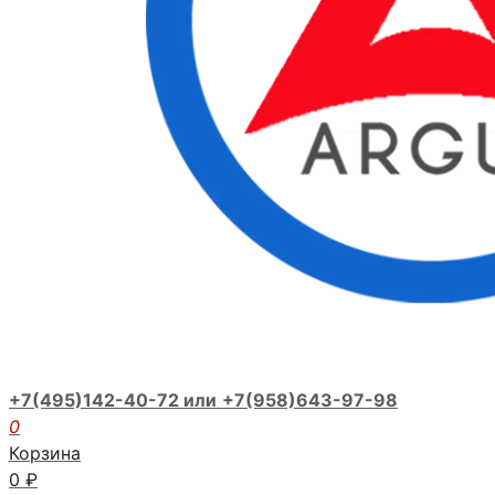
+7(495)142-40-72 или
+7(958)643-97-98
0
Корзина
0
₽