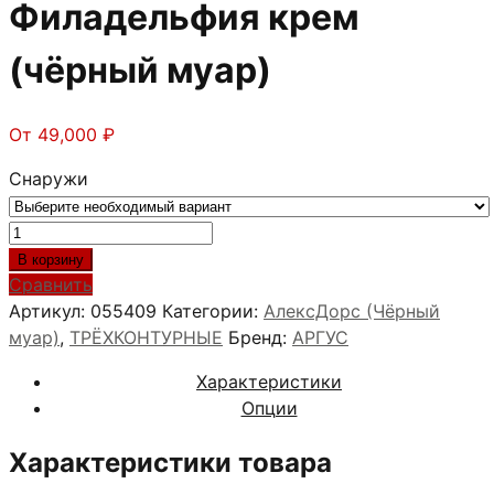
Филадельфия крем
(чёрный муар)
От
49,000
₽
Снаружи
Количество
товара
В корзину
АлексДорс
Сравнить
ЭЛИОН
Артикул:
055409
Категории:
АлексДорс (Чёрный
Дуб
муар)
,
ТРЁХКОНТУРНЫЕ
Бренд:
АРГУС
Филадельфия
Характеристики
крем
Опции
(чёрный
муар)
Характеристики товара