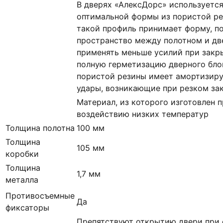
В дверях «АлексДорс» используетс
оптимальной формы из пористой ре
такой профиль принимает форму, п
пространство между полотном и дв
применять меньше усилий при закр
полную герметизацию дверного блок
пористой резины имеет амортизир
удары, возникающие при резком за
Материал, из которого изготовлен п
воздействию низких температур
Толщина полотна
100 мм
Толщина
105 мм
коробки
Толщина
1,7 мм
металла
Противосъемные
Да
фиксаторы
Препятствуют открытию двери при 