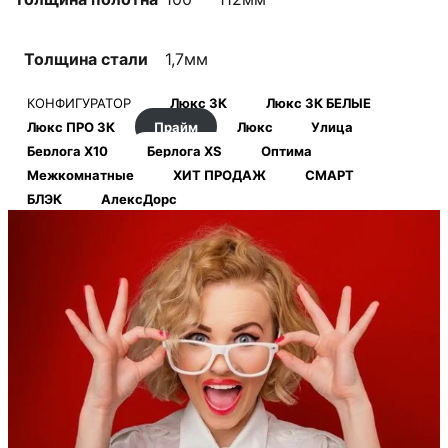
Толщина стали
1,7мм
КОНФИГУРАТОР
Люкс 3К
Люкс 3К БЕЛЫЕ
Люкс ПРО 3К
Прайм
Люкс
Улица
Берлога Х10
Берлога XS
Оптима
Межкомнатные
ХИТ ПРОДАЖ
СМАРТ
БЛЭК
АлексДорс