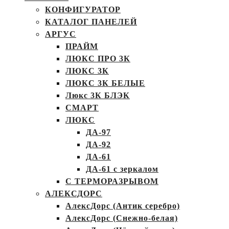
КОНФИГУРАТОР
КАТАЛОГ ПАНЕЛЕЙ
АРГУС
ПРАЙМ
ЛЮКС ПРО 3К
ЛЮКС 3К
ЛЮКС 3К БЕЛЫЕ
Люкс 3К БЛЭК
СМАРТ
ЛЮКС
ДА-97
ДА-92
ДА-61
ДА-61 с зеркалом
С ТЕРМОРАЗРЫВОМ
АЛЕКСДОРС
АлексДорс (Антик серебро)
АлексДорс (Снежно-белая)