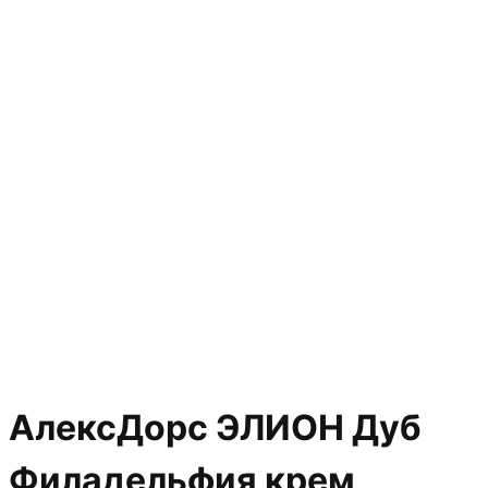
АлексДорс ЭЛИОН Дуб
Филадельфия крем