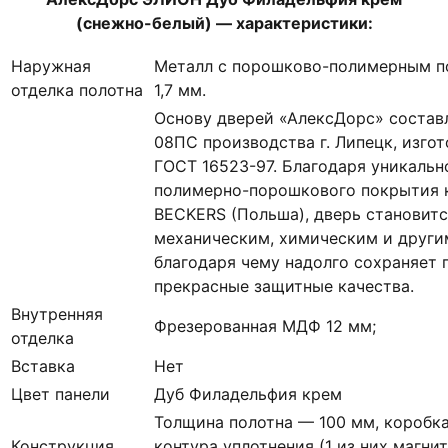
(снежно-белый) — характеристики:
Наружная
Металл с порошково-полимерным п
отделка полотна
1,7 мм.
Основу дверей «АлексДорс» состав
08ПС производства г. Липецк, изгот
ГОСТ 16523-97. Благодаря уникальн
полимерно-порошкового покрытия к
BECKERS (Польша), дверь становитс
механическим, химическим и други
благодаря чему надолго сохраняет 
прекрасные защитные качества.
Внутренняя
Фрезерованная МДФ 12 мм;
отделка
Вставка
Нет
Цвет панели
Дуб Филадельфия крем
Толщина полотна — 100 мм, коробка
Конструкция
контура уплотнения (1 из них магни