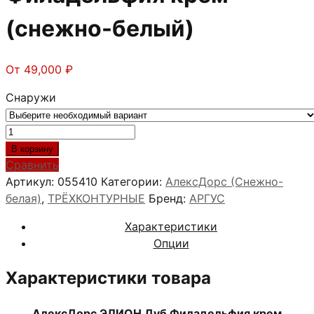
(снежно-белый)
От
49,000
₽
Снаружи
Количество
товара
В корзину
АлексДорс
Сравнить
ЭЛИОН
Артикул:
055410
Категории:
АлексДорс (Снежно-
Дуб
белая)
,
ТРЁХКОНТУРНЫЕ
Бренд:
АРГУС
Филадельфия
Характеристики
крем
Опции
(снежно-
белый)
Характеристики товара
АлексДорс ЭЛИОН Дуб Филадельфия крем