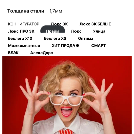
Толщина стали
1,7мм
КОНФИГУРАТОР
Люкс 3К
Люкс 3К БЕЛЫЕ
Люкс ПРО 3К
Прайм
Люкс
Улица
Берлога Х10
Берлога XS
Оптима
Межкомнатные
ХИТ ПРОДАЖ
СМАРТ
БЛЭК
АлексДорс