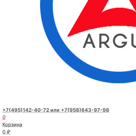
+7(495)142-40-72 или
+7(958)643-97-98
0
Корзина
0
₽