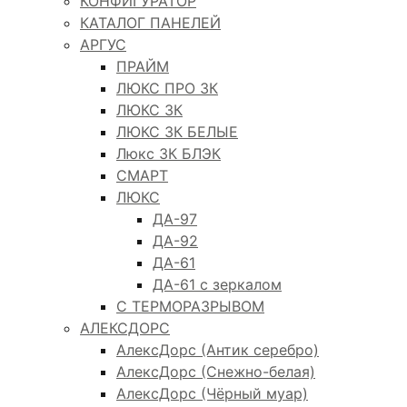
КОНФИГУРАТОР
КАТАЛОГ ПАНЕЛЕЙ
АРГУС
ПРАЙМ
ЛЮКС ПРО 3К
ЛЮКС 3К
ЛЮКС 3К БЕЛЫЕ
Люкс 3К БЛЭК
СМАРТ
ЛЮКС
ДА-97
ДА-92
ДА-61
ДА-61 с зеркалом
С ТЕРМОРАЗРЫВОМ
АЛЕКСДОРС
АлексДорс (Антик серебро)
АлексДорс (Снежно-белая)
АлексДорс (Чёрный муар)