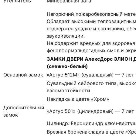
Утеплитель
Минеральная вата
Негорючий пожаробезопасный матер
Обладает высокими теплозащитным
подвержен усадке и сползанию, об
звукоизоляции.
Не содержит вредных для здоровья
фенолформальдегидных смол и акр
ЗАМКИ ДВЕРИ АлексДорс ЭЛИОН Д
(снежно-белый)
Основной замок
«Аргус 512М» (сувальдный) — 7 лет
Сувальдный сейфового типа, высоко
взломостойкости
Накладка в цвете «Хром»
Дополнительный
«Аргус 501» (цилиндровый) — 7 лет
замок
Цилиндр: Евроцилиндр ключ-вертуш
Врезная броненакладка в цвете «Хр