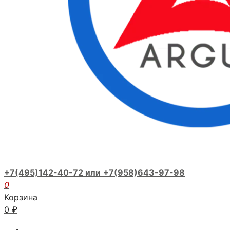
+7(495)142-40-72 или
+7(958)643-97-98
0
Корзина
0
₽