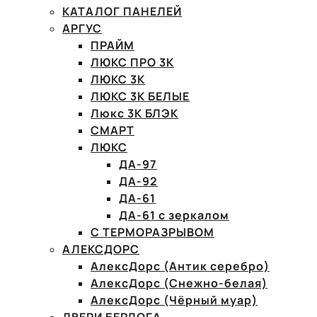
КАТАЛОГ ПАНЕЛЕЙ
АРГУС
ПРАЙМ
ЛЮКС ПРО 3К
ЛЮКС 3К
ЛЮКС 3К БЕЛЫЕ
Люкс 3К БЛЭК
СМАРТ
ЛЮКС
ДА-97
ДА-92
ДА-61
ДА-61 с зеркалом
С ТЕРМОРАЗРЫВОМ
АЛЕКСДОРС
АлексДорс (Антик серебро)
АлексДорс (Снежно-белая)
АлексДорс (Чёрный муар)