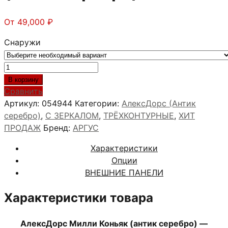
От
49,000
₽
Снаружи
Количество
товара
В корзину
АлексДорс
Сравнить
Милли
Артикул:
054944
Категории:
АлексДорс (Антик
Коньяк
серебро)
,
С ЗЕРКАЛОМ
,
ТРЁХКОНТУРНЫЕ
,
ХИТ
(антик
ПРОДАЖ
Бренд:
АРГУС
серебро)
Характеристики
Опции
ВНЕШНИЕ ПАНЕЛИ
Характеристики товара
АлексДорс Милли Коньяк (антик серебро) —