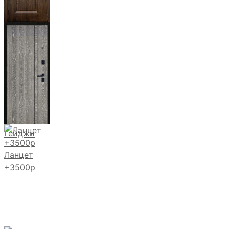
Магистр
Дуб кантри
тёмный
Гейджи
Ланцет
+3500р