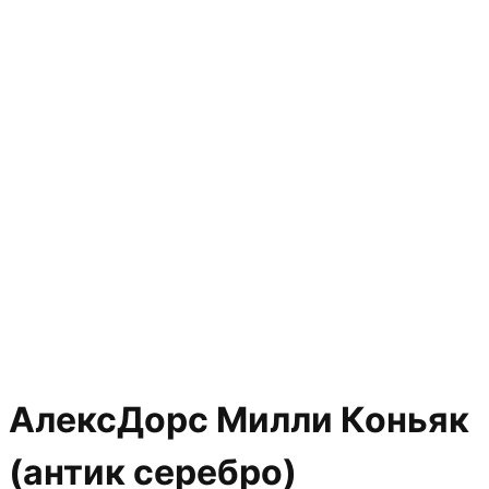
АлексДорс Милли Коньяк
(антик серебро)