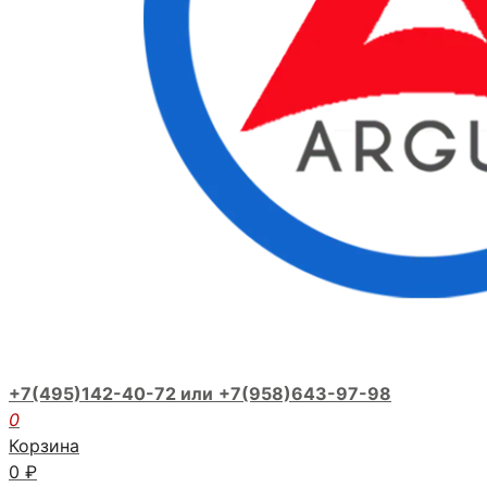
+7(495)142-40-72 или
+7(958)643-97-98
0
Корзина
0
₽