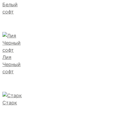
Белый
софт
Лия
Черный
софт
Старк