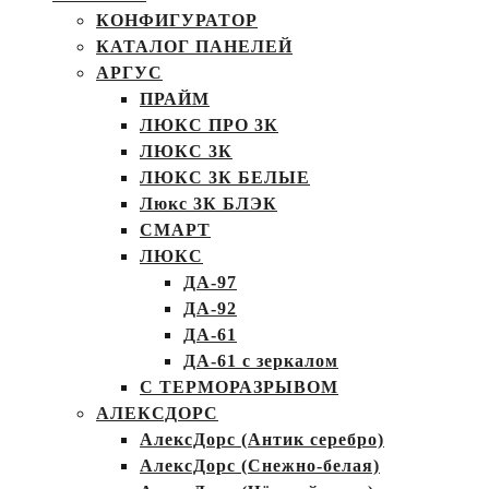
КОНФИГУРАТОР
КАТАЛОГ ПАНЕЛЕЙ
АРГУС
ПРАЙМ
ЛЮКС ПРО 3К
ЛЮКС 3К
ЛЮКС 3К БЕЛЫЕ
Люкс 3К БЛЭК
СМАРТ
ЛЮКС
ДА-97
ДА-92
ДА-61
ДА-61 с зеркалом
С ТЕРМОРАЗРЫВОМ
АЛЕКСДОРС
АлексДорс (Антик серебро)
АлексДорс (Снежно-белая)