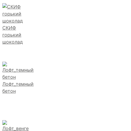
СКИФ
горький
шоколад
Лофт_темный
бетон