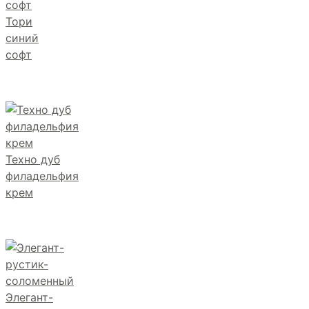
Тори
синий
софт
Техно дуб
филадельфия
крем
Элегант-