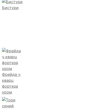
Бистури
Фрейда ч
кварц
фортеза
хром