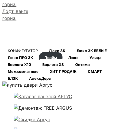
Лофт_венге
гориз.
КОНФИГУРАТОР
Люкс 3К
Люкс 3К БЕЛЫЕ
Люкс ПРО 3К
Прайм
Люкс
Улица
Берлога Х10
Берлога XS
Оптима
Межкомнатные
ХИТ ПРОДАЖ
СМАРТ
БЛЭК
АлексДорс