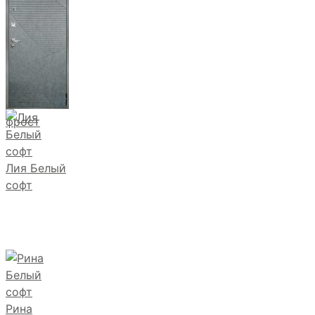
фрост
Лия Белый
софт
Рина