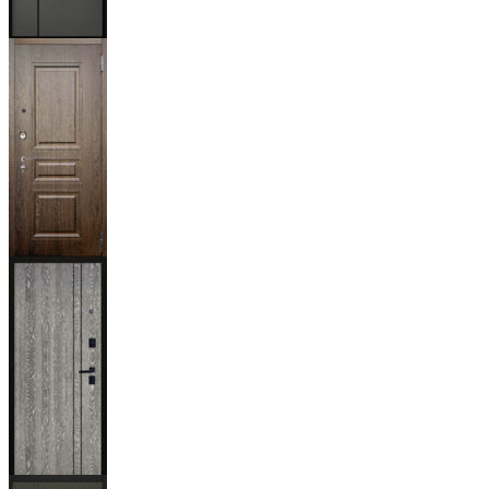
Мичиган
Магистр
Дуб кантри
тёмный