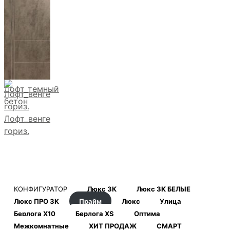
Лофт_темный
бетон
Лофт_венге
гориз.
КОНФИГУРАТОР
Люкс 3К
Люкс 3К БЕЛЫЕ
Люкс ПРО 3К
Прайм
Люкс
Улица
Берлога Х10
Берлога XS
Оптима
Межкомнатные
ХИТ ПРОДАЖ
СМАРТ