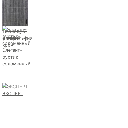
Техно дуб
филадельфия
крем
Элегант-
рустик-
соломенный
ЭКСПЕРТ