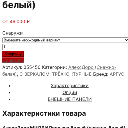
белый)
От
49,000
₽
Снаружи
Количество
товара
В корзину
АлексДорс
Сравнить
МИЛЛИ
Артикул:
055450
Категории:
АлексДорс (Снежно-
Роял
белая)
,
С ЗЕРКАЛОМ
,
ТРЁХКОНТУРНЫЕ
Бренд:
АРГУС
вуд
Характеристики
белый
Опции
(снежно-
ВНЕШНИЕ ПАНЕЛИ
белый)
Характеристики товара
АлексДорс МИЛЛИ Роял вуд белый
(снежно-белый)