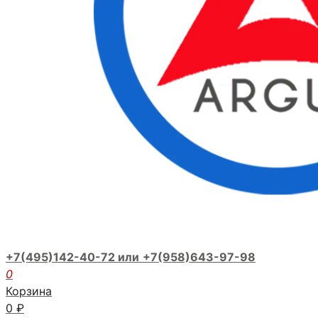
+7(495)142-40-72 или
+7(958)643-97-98
0
Корзина
0
₽