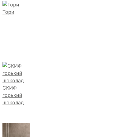
Тори
СКИФ
горький
шоколад