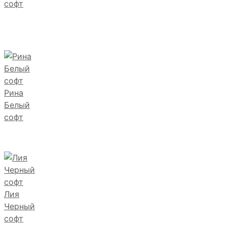
софт
Рина
Белый
софт
Лия
Черный
софт