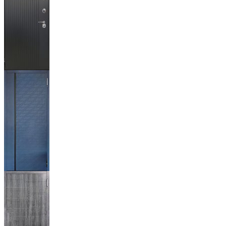
Фрейда ч
кварц
фортеза
хром
Тори
синий
софт