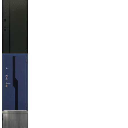
Гейджи
Ланцет
+3500р
Бистури