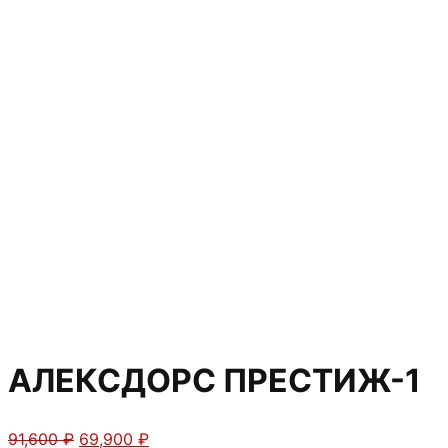
АЛЕКСДОРС ПРЕСТИЖ-1
Первоначальная
Текущая
91,600
₽
69,900
₽