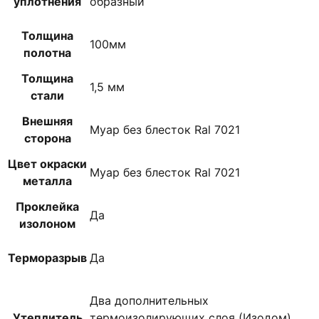
уплотнения
образный
Толщина
100мм
полотна
Толщина
1,5 мм
стали
Внешняя
Муар без блесток Ral 7021
сторона
Цвет окраски
Муар без блесток Ral 7021
металла
Проклейка
Да
изолоном
Терморазрыв
Да
Два дополнительных
Утеплитель
термоизолирующих слоя (Изодом),