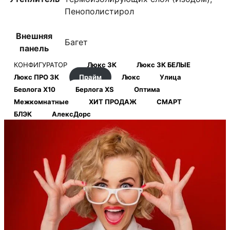
Пенополистирол
Внешняя
Багет
панель
КОНФИГУРАТОР
Люкс 3К
Люкс 3К БЕЛЫЕ
Люкс ПРО 3К
Прайм
Люкс
Улица
Берлога Х10
Берлога XS
Оптима
Межкомнатные
ХИТ ПРОДАЖ
СМАРТ
БЛЭК
АлексДорс