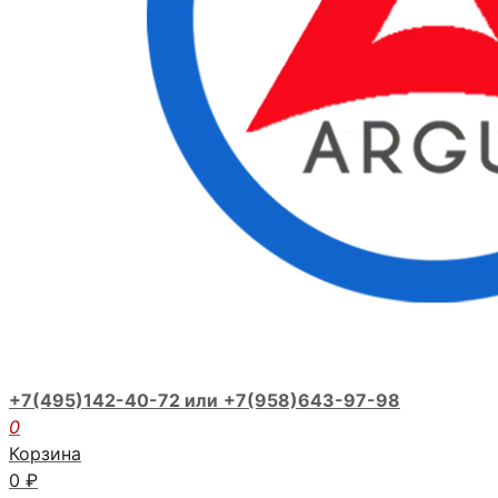
+7(495)142-40-72 или
+7(958)643-97-98
0
Корзина
0
₽