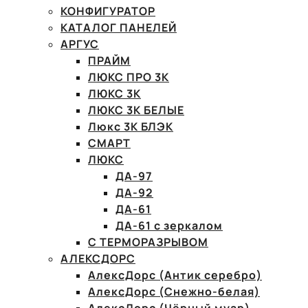
КОНФИГУРАТОР
КАТАЛОГ ПАНЕЛЕЙ
АРГУС
ПРАЙМ
ЛЮКС ПРО 3К
ЛЮКС 3К
ЛЮКС 3К БЕЛЫЕ
Люкс 3К БЛЭК
СМАРТ
ЛЮКС
ДА-97
ДА-92
ДА-61
ДА-61 с зеркалом
С ТЕРМОРАЗРЫВОМ
АЛЕКСДОРС
АлексДорс (Антик серебро)
АлексДорс (Снежно-белая)