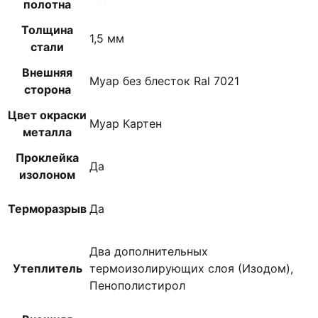
полотна
Толщина
1,5 мм
стали
Внешняя
Муар без блесток Ral 7021
сторона
Цвет окраски
Муар Картен
металла
Проклейка
Да
изолоном
Терморазрыв
Да
Два дополнительных
Утеплитель
термоизолирующих слоя (Изодом),
Пенополистирол