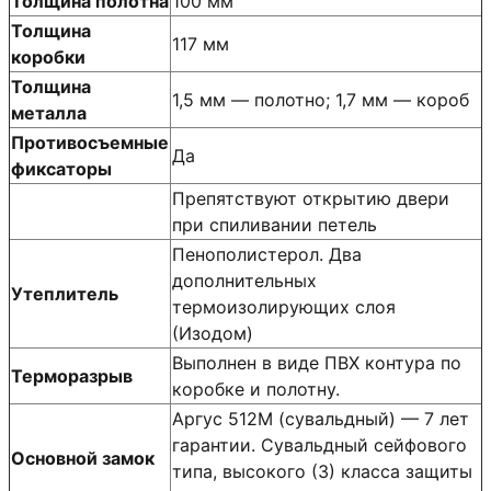
Толщина полотна
100 мм
Толщина
117 мм
коробки
Толщина
1,5 мм — полотно; 1,7 мм — короб
металла
Противосъемные
Да
фиксаторы
Препятствуют открытию двери
при спиливании петель
Пенополистерол. Два
дополнительных
Утеплитель
термоизолирующих слоя
(Изодом)
Выполнен в виде ПВХ контура по
Терморазрыв
коробке и полотну.
Аргус 512М (сувальдный) — 7 лет
гарантии. Сувальдный сейфового
Основной замок
типа, высокого (3) класса защиты