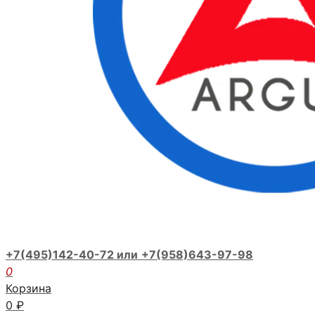
+7(495)142-40-72 или
+7(958)643-97-98
0
Корзина
0
₽