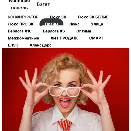
Внешняя
Багет
панель
КОНФИГУРАТОР
Люкс 3К
Люкс 3К БЕЛЫЕ
Люкс ПРО 3К
Прайм
Люкс
Улица
Берлога Х10
Берлога XS
Оптима
Межкомнатные
ХИТ ПРОДАЖ
СМАРТ
БЛЭК
АлексДорс