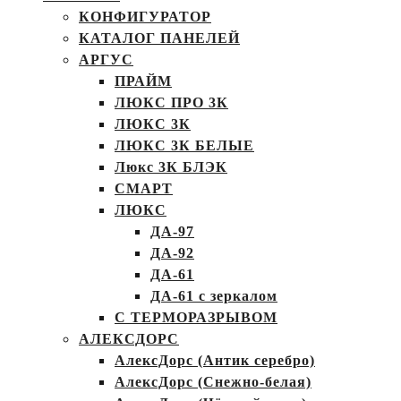
КОНФИГУРАТОР
КАТАЛОГ ПАНЕЛЕЙ
АРГУС
ПРАЙМ
ЛЮКС ПРО 3К
ЛЮКС 3К
ЛЮКС 3К БЕЛЫЕ
Люкс 3К БЛЭК
СМАРТ
ЛЮКС
ДА-97
ДА-92
ДА-61
ДА-61 с зеркалом
С ТЕРМОРАЗРЫВОМ
АЛЕКСДОРС
АлексДорс (Антик серебро)
АлексДорс (Снежно-белая)