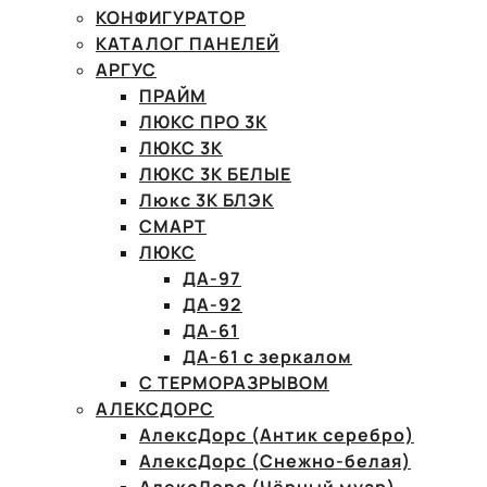
КОНФИГУРАТОР
КАТАЛОГ ПАНЕЛЕЙ
АРГУС
ПРАЙМ
ЛЮКС ПРО 3К
ЛЮКС 3К
ЛЮКС 3К БЕЛЫЕ
Люкс 3К БЛЭК
СМАРТ
ЛЮКС
ДА-97
ДА-92
ДА-61
ДА-61 с зеркалом
С ТЕРМОРАЗРЫВОМ
АЛЕКСДОРС
АлексДорс (Антик серебро)
АлексДорс (Снежно-белая)