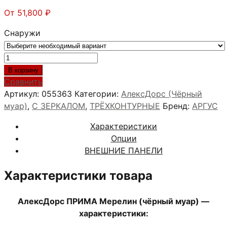
От
51,800
₽
Снаружи
Количество
товара
В корзину
АлексДорс
Сравнить
ПРИМА
Артикул:
055363
Категории:
АлексДорс (Чёрный
Мерелин
муар)
,
С ЗЕРКАЛОМ
,
ТРЁХКОНТУРНЫЕ
Бренд:
АРГУС
(чёрный
Характеристики
муар)
Опции
ВНЕШНИЕ ПАНЕЛИ
Характеристики товара
АлексДорс ПРИМА Мерелин (чёрный муар) —
характеристики: