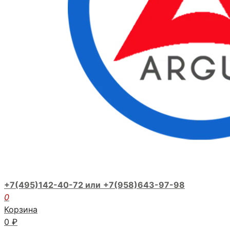
+7(495)142-40-72 или
+7(958)643-97-98
0
Корзина
0
₽