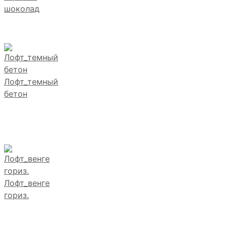
шоколад
Лофт_темный
бетон
Лофт_венге
гориз.