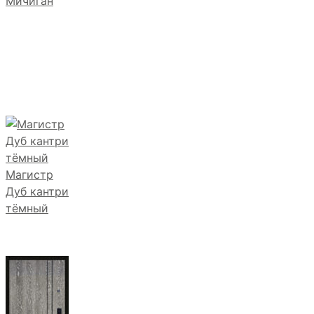
Мичиган
Магистр
Дуб кантри
тёмный