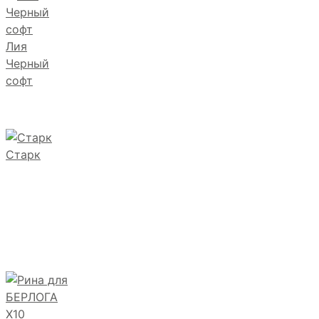
Лия
Черный
софт
Старк