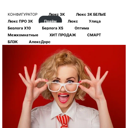
КОНФИГУРАТОР
Люкс 3К
Люкс 3К БЕЛЫЕ
Люкс ПРО 3К
Прайм
Люкс
Улица
Берлога Х10
Берлога XS
Оптима
Межкомнатные
ХИТ ПРОДАЖ
СМАРТ
БЛЭК
АлексДорс