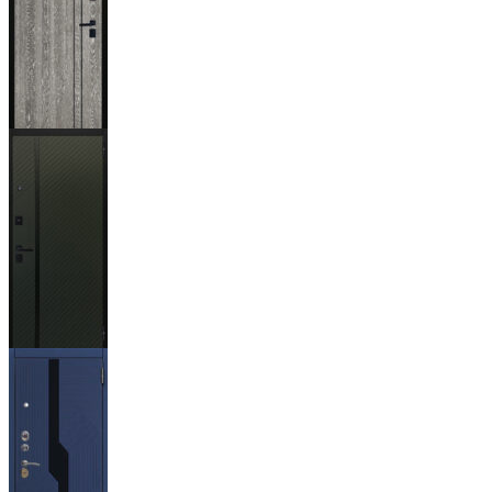
Гейджи
Ланцет
+3500р