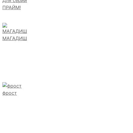
Для серии
ПРАЙМ!
МАГАДИШ
фрост