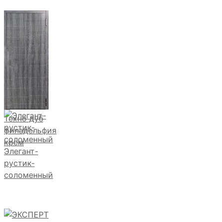
Техно дуб
филадельфия
крем
Элегант-
рустик-
соломенный