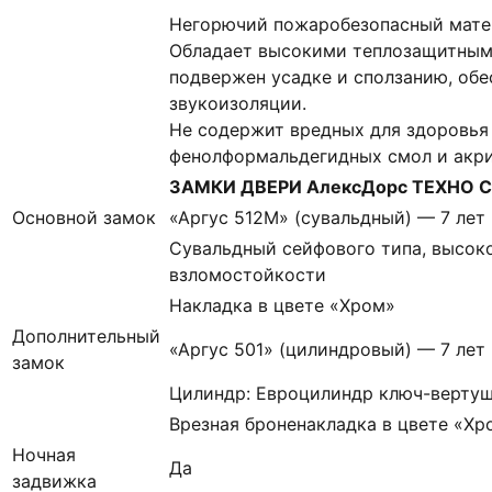
Негорючий пожаробезопасный матер
Обладает высокими теплозащитным
подвержен усадке и сползанию, об
звукоизоляции.
Не содержит вредных для здоровья
фенолформальдегидных смол и акр
ЗАМКИ ДВЕРИ АлексДорс ТЕХНО Св
Основной замок
«Аргус 512М» (сувальдный) — 7 лет
Сувальдный сейфового типа, высоко
взломостойкости
Накладка в цвете «Хром»
Дополнительный
«Аргус 501» (цилиндровый) — 7 лет
замок
Цилиндр: Евроцилиндр ключ-вертуш
Врезная броненакладка в цвете «Хр
Ночная
Да
задвижка