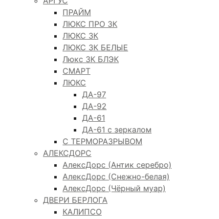
АРГУС
ПРАЙМ
ЛЮКС ПРО 3К
ЛЮКС 3К
ЛЮКС 3К БЕЛЫЕ
Люкс 3К БЛЭК
СМАРТ
ЛЮКС
ДА-97
ДА-92
ДА-61
ДА-61 с зеркалом
С ТЕРМОРАЗРЫВОМ
АЛЕКСДОРС
АлексДорс (Антик серебро)
АлексДорс (Снежно-белая)
АлексДорс (Чёрный муар)
ДВЕРИ БЕРЛОГА
КАЛИПСО