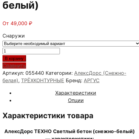
белый)
От
49,000
₽
Снаружи
Количество
товара
В корзину
АлексДорс
Сравнить
ТЕХНО
Артикул:
055440
Категории:
АлексДорс (Снежно-
Светлый
белая)
,
ТРЁХКОНТУРНЫЕ
Бренд:
АРГУС
бетон
Характеристики
(снежно-
Опции
белый)
Характеристики товара
АлексДорс ТЕХНО Светлый бетон
(снежно-белый)
— характеристики: