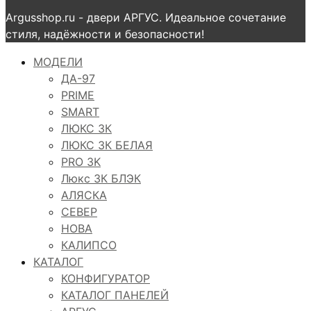
Argusshop.ru - двери АРГУС. Идеальное сочетание
стиля, надёжности и безопасности!
МОДЕЛИ
ДА-97
PRIME
SMART
ЛЮКС 3К
ЛЮКС 3К БЕЛАЯ
PRO 3K
Люкс 3К БЛЭК
АЛЯСКА
СЕВЕР
НОВА
КАЛИПСО
КАТАЛОГ
КОНФИГУРАТОР
КАТАЛОГ ПАНЕЛЕЙ