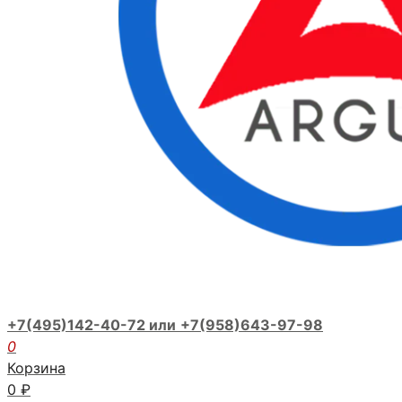
+7(495)142-40-72 или
+7(958)643-97-98
0
Корзина
0
₽