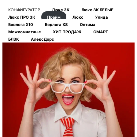
КОНФИГУРАТОР
Люкс 3К
Люкс 3К БЕЛЫЕ
Люкс ПРО 3К
Прайм
Люкс
Улица
Берлога Х10
Берлога XS
Оптима
Межкомнатные
ХИТ ПРОДАЖ
СМАРТ
БЛЭК
АлексДорс