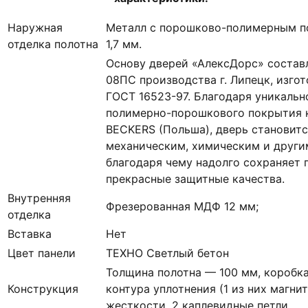
Наружная
Металл с порошково-полимерным п
отделка полотна
1,7 мм.
Основу дверей «АлексДорс» состав
08ПС производства г. Липецк, изгот
ГОСТ 16523-97. Благодаря уникальн
полимерно-порошкового покрытия к
BECKERS (Польша), дверь становитс
механическим, химическим и други
благодаря чему надолго сохраняет 
прекрасные защитные качества.
Внутренняя
Фрезерованная МДФ 12 мм;
отделка
Вставка
Нет
Цвет панели
ТЕХНО Светлый бетон
Толщина полотна — 100 мм, коробка
Конструкция
контура уплотнения (1 из них магни
жесткости, 2 каплевидные петли.