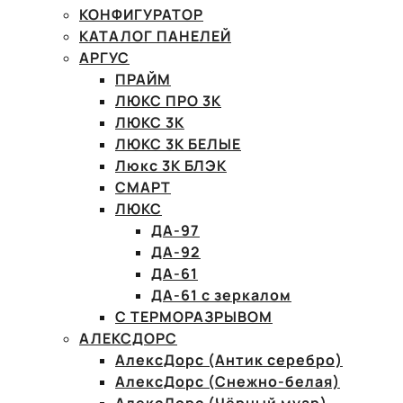
КОНФИГУРАТОР
КАТАЛОГ ПАНЕЛЕЙ
АРГУС
ПРАЙМ
ЛЮКС ПРО 3К
ЛЮКС 3К
ЛЮКС 3К БЕЛЫЕ
Люкс 3К БЛЭК
СМАРТ
ЛЮКС
ДА-97
ДА-92
ДА-61
ДА-61 с зеркалом
С ТЕРМОРАЗРЫВОМ
АЛЕКСДОРС
АлексДорс (Антик серебро)
АлексДорс (Снежно-белая)