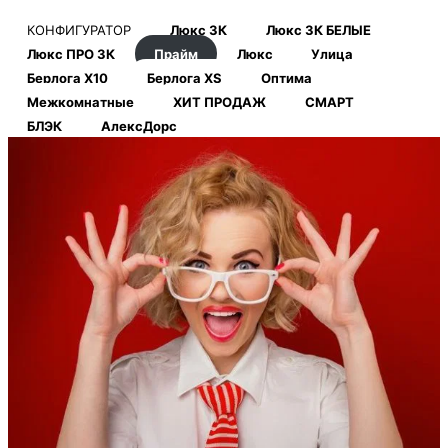
КОНФИГУРАТОР
Люкс 3К
Люкс 3К БЕЛЫЕ
Люкс ПРО 3К
Прайм
Люкс
Улица
Берлога Х10
Берлога XS
Оптима
Межкомнатные
ХИТ ПРОДАЖ
СМАРТ
БЛЭК
АлексДорс