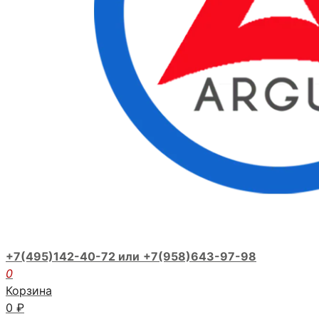
+7(495)142-40-72 или
+7(958)643-97-98
0
Корзина
0
₽