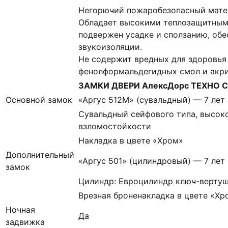
Негорючий пожаробезопасный матер
Обладает высокими теплозащитным
подвержен усадке и сползанию, об
звукоизоляции.
Не содержит вредных для здоровья
фенолформальдегидных смол и акр
ЗАМКИ ДВЕРИ АлексДорс ТЕХНО Св
Основной замок
«Аргус 512М» (сувальдный) — 7 лет
Сувальдный сейфового типа, высоко
взломостойкости
Накладка в цвете «Хром»
Дополнительный
«Аргус 501» (цилиндровый) — 7 лет
замок
Цилиндр: Евроцилиндр ключ-вертуш
Врезная броненакладка в цвете «Хр
Ночная
Да
задвижка