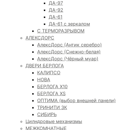
ДА-97
ДА-92
ДА-61
ДА-61 с зеркалом
С ТЕРМОРАЗРЫВОМ
АЛЕКСДОРС
АлексДорс (Антик серебро)
АлексДорс (Снежно-белая)
АлексДорс (Чёрный муар)
ДВЕРИ БЕРЛОГА
КАЛИПСО
НОВА
БЕРЛОГА Х10
БЕРЛОГА XS
ОПТИМА (выбор внешней панели)
ТРИНИТИ 3К
СИБИРЬ
Цилндровые механизмы
МЕЖКОМНАТНЫЕ