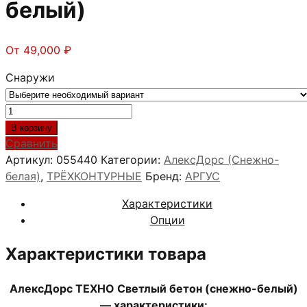
белый)
От
49,000
₽
Снаружи
Количество
товара
В корзину
АлексДорс
Сравнить
ТЕХНО
Артикул:
055440
Категории:
АлексДорс (Снежно-
Светлый
белая)
,
ТРЁХКОНТУРНЫЕ
Бренд:
АРГУС
бетон
Характеристики
(снежно-
Опции
белый)
Характеристики товара
АлексДорс ТЕХНО Светлый бетон
(снежно-белый)
— характеристики: