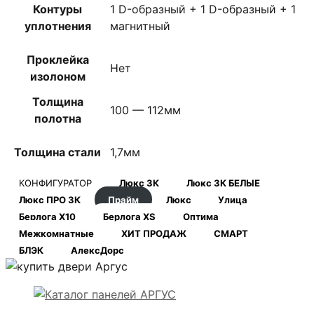
Контуры
1 D-образный + 1 D-образный + 1
уплотнения
магнитный
Проклейка
Нет
изолоном
Толщина
100 — 112мм
полотна
Толщина стали
1,7мм
КОНФИГУРАТОР
Люкс 3К
Люкс 3К БЕЛЫЕ
Люкс ПРО 3К
Прайм
Люкс
Улица
Берлога Х10
Берлога XS
Оптима
Межкомнатные
ХИТ ПРОДАЖ
СМАРТ
БЛЭК
АлексДорс