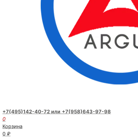
+7(495)142-40-72 или
+7(958)643-97-98
0
Корзина
0
₽