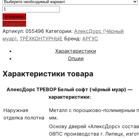
Количество
товара
В корзину
АлексДорс
Сравнить
ТРЕВОР
Артикул:
055496
Категории:
АлексДорс (Чёрный
Белый
муар)
,
ТРЁХКОНТУРНЫЕ
Бренд:
АРГУС
софт
Характеристики
(чёрный
Опции
муар)
Характеристики товара
АлексДорс ТРЕВОР Белый софт (чёрный муар) —
характеристики:
Наружная
Металл с порошково-полимерным п
отделка полотна
мм.
Основу дверей «АлексДорс» состав
08ПС производства г. Липецк, изго