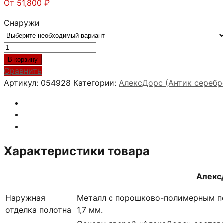
От
51,800
₽
Снаружи
Количество
товара
В корзину
АлексДорс
Сравнить
Вояж
Артикул:
054928
Категории:
АлексДорс (Антик серебр
Белое
дерево
(антик
серебро)
Характеристики товара
Алекс
Наружная
Металл с порошково-полимерным п
отделка полотна
1,7 мм.