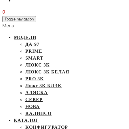
0
Toggle navigation
Menu
МОДЕЛИ
ДА-97
PRIME
SMART
ЛЮКС 3К
ЛЮКС 3К БЕЛАЯ
PRO 3K
Люкс 3К БЛЭК
АЛЯСКА
СЕВЕР
НОВА
КАЛИПСО
КАТАЛОГ
КОНФИГУРАТОР