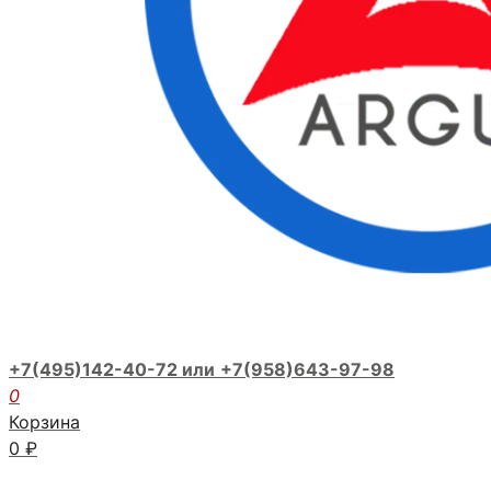
+7(495)142-40-72 или
+7(958)643-97-98
0
Корзина
0
₽