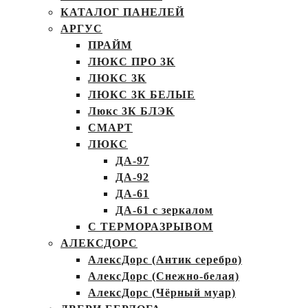
КАТАЛОГ ПАНЕЛЕЙ
АРГУС
ПРАЙМ
ЛЮКС ПРО 3К
ЛЮКС 3К
ЛЮКС 3К БЕЛЫЕ
Люкс 3К БЛЭК
СМАРТ
ЛЮКС
ДА-97
ДА-92
ДА-61
ДА-61 с зеркалом
С ТЕРМОРАЗРЫВОМ
АЛЕКСДОРС
АлексДорс (Антик серебро)
АлексДорс (Снежно-белая)
АлексДорс (Чёрный муар)