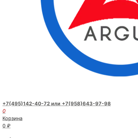
+7(495)142-40-72 или
+7(958)643-97-98
0
Корзина
0
₽