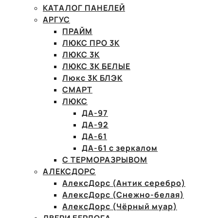
КАТАЛОГ ПАНЕЛЕЙ
АРГУС
ПРАЙМ
ЛЮКС ПРО 3К
ЛЮКС 3К
ЛЮКС 3К БЕЛЫЕ
Люкс 3К БЛЭК
СМАРТ
ЛЮКС
ДА-97
ДА-92
ДА-61
ДА-61 с зеркалом
С ТЕРМОРАЗРЫВОМ
АЛЕКСДОРС
АлексДорс (Антик серебро)
АлексДорс (Снежно-белая)
АлексДорс (Чёрный муар)