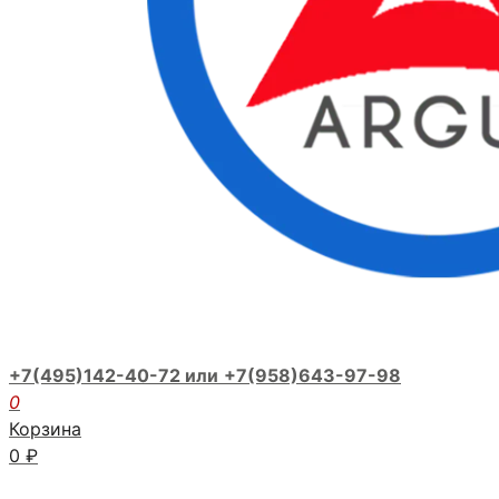
+7(495)142-40-72 или
+7(958)643-97-98
0
Корзина
0
₽