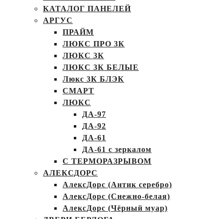
КАТАЛОГ ПАНЕЛЕЙ
АРГУС
ПРАЙМ
ЛЮКС ПРО 3К
ЛЮКС 3К
ЛЮКС 3К БЕЛЫЕ
Люкс 3К БЛЭК
СМАРТ
ЛЮКС
ДА-97
ДА-92
ДА-61
ДА-61 с зеркалом
С ТЕРМОРАЗРЫВОМ
АЛЕКСДОРС
АлексДорс (Антик серебро)
АлексДорс (Снежно-белая)
АлексДорс (Чёрный муар)