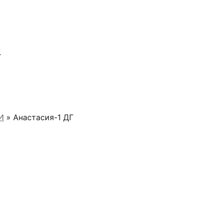
Я
И
» Анастасия-1 ДГ