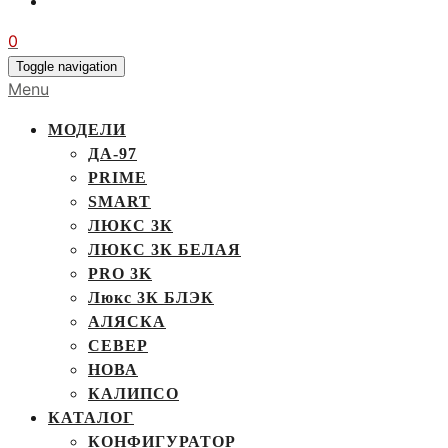
0
Toggle navigation
Menu
МОДЕЛИ
ДА-97
PRIME
SMART
ЛЮКС 3К
ЛЮКС 3К БЕЛАЯ
PRO 3K
Люкс 3К БЛЭК
АЛЯСКА
СЕВЕР
НОВА
КАЛИПСО
КАТАЛОГ
КОНФИГУРАТОР