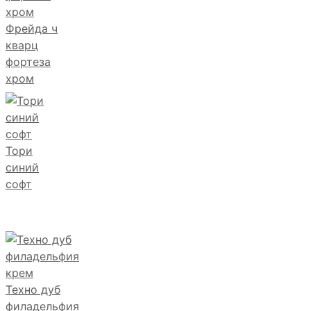
Фрейда ч
кварц
фортеза
хром
Тори
синий
софт
Техно дуб
филадельфия