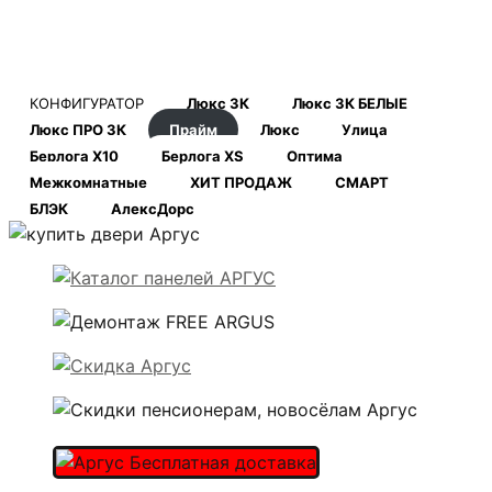
КОНФИГУРАТОР
Люкс 3К
Люкс 3К БЕЛЫЕ
Люкс ПРО 3К
Прайм
Люкс
Улица
Берлога Х10
Берлога XS
Оптима
Межкомнатные
ХИТ ПРОДАЖ
СМАРТ
БЛЭК
АлексДорс