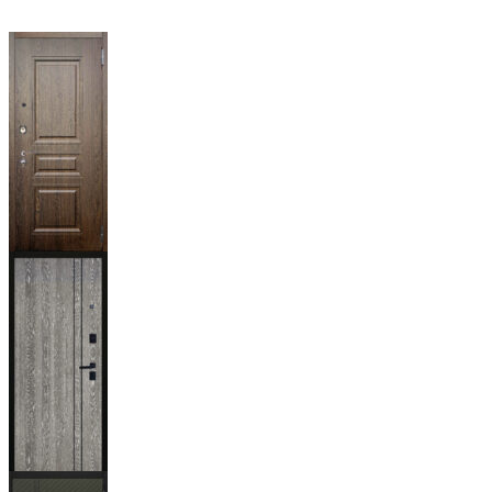
Магистр
Дуб кантри
тёмный
Гейджи