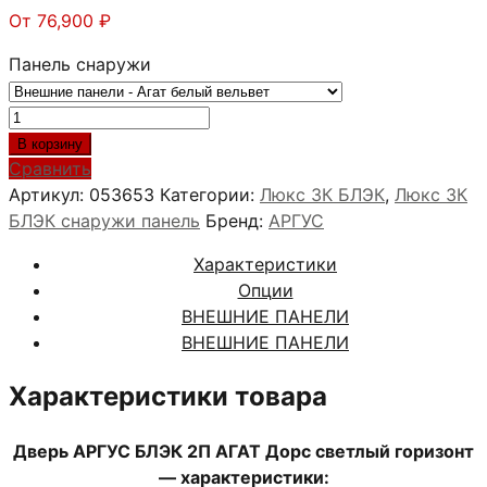
От
76,900
₽
Панель снаружи
Количество
товара
В корзину
АРГУС
Сравнить
БЛЭК
Артикул:
053653
Категории:
Люкс 3К БЛЭК
,
Люкс 3К
2П
БЛЭК снаружи панель
Бренд:
АРГУС
АГАТ
Характеристики
Дорс
Опции
светлый
ВНЕШНИЕ ПАНЕЛИ
горизонт
ВНЕШНИЕ ПАНЕЛИ
Характеристики товара
Дверь АРГУС БЛЭК 2П АГАТ Дорс светлый горизонт
— характеристики: