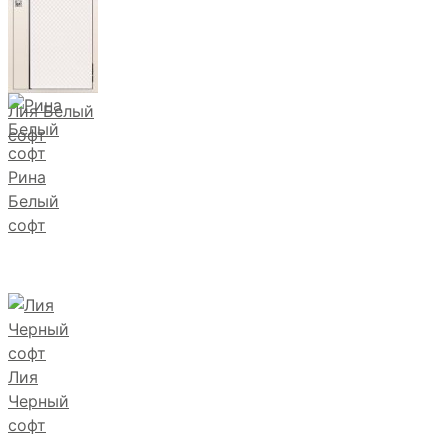
Лия Белый
софт
Рина
Белый
софт
Лия
Черный
софт