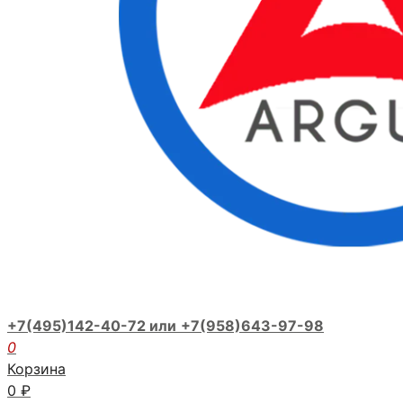
+7(495)142-40-72 или
+7(958)643-97-98
0
Корзина
0
₽