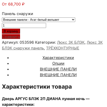
От
68,700
₽
Панель снаружи
Количество
товара
В корзину
АРГУС
Сравнить
БЛЭК
Артикул:
053596
Категории:
Люкс 3К БЛЭК
,
Люкс 3К
2П
БЛЭК снаружи панель
,
ТРЁХКОНТУРНЫЕ
ДИАНА
Характеристики
лунная
Опции
ночь
ВНЕШНИЕ ПАНЕЛИ
ВНЕШНИЕ ПАНЕЛИ
Характеристики товара
Дверь АРГУС БЛЭК 2П ДИАНА лунная ночь —
характеристики: