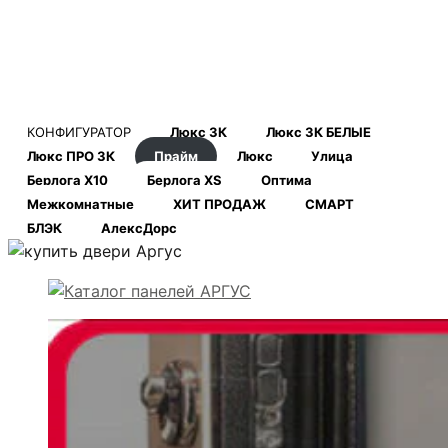
КОНФИГУРАТОР
Люкс 3К
Люкс 3К БЕЛЫЕ
Люкс ПРО 3К
Прайм
Люкс
Улица
Берлога Х10
Берлога XS
Оптима
Межкомнатные
ХИТ ПРОДАЖ
СМАРТ
БЛЭК
АлексДорс