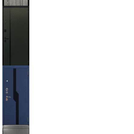
Гейджи
Ланцет
+3500р
Бистури