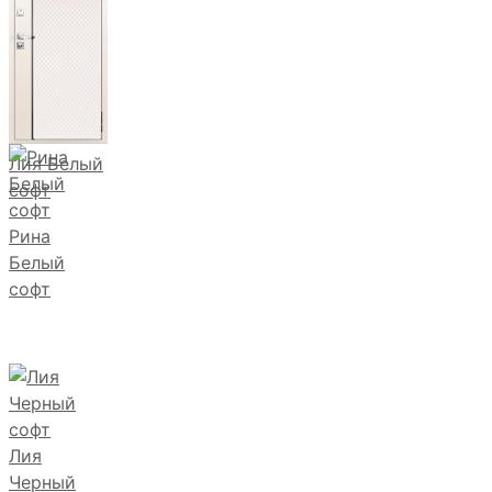
Лия Белый
софт
Рина
Белый
софт
Лия
Черный