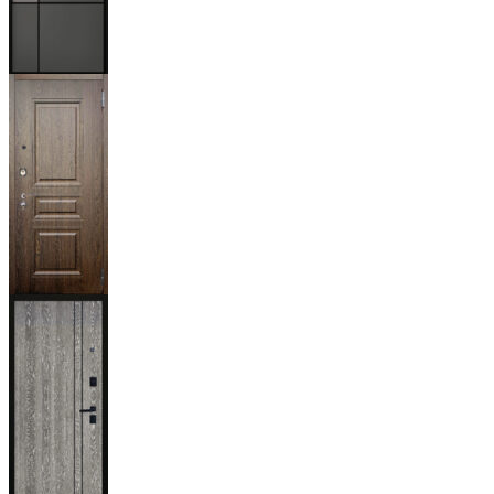
Мичиган
Магистр
Дуб кантри
тёмный