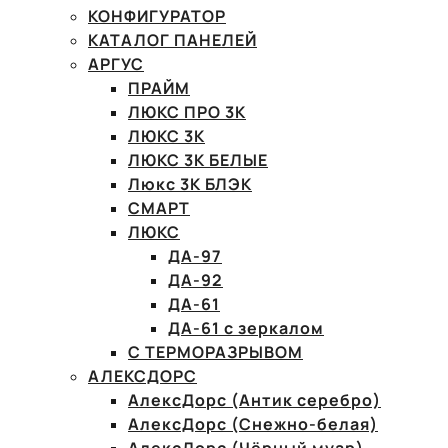
КОНФИГУРАТОР
КАТАЛОГ ПАНЕЛЕЙ
АРГУС
ПРАЙМ
ЛЮКС ПРО 3К
ЛЮКС 3К
ЛЮКС 3К БЕЛЫЕ
Люкс 3К БЛЭК
СМАРТ
ЛЮКС
ДА-97
ДА-92
ДА-61
ДА-61 с зеркалом
С ТЕРМОРАЗРЫВОМ
АЛЕКСДОРС
АлексДорс (Антик серебро)
АлексДорс (Снежно-белая)