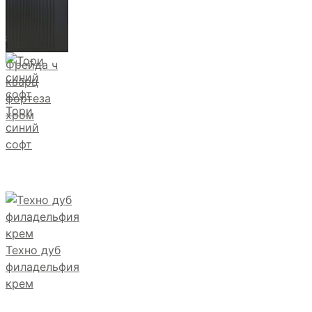
Фрейда ч
кварц
фортеза
Тори
хром
синий
софт
Техно дуб
филадельфия
крем