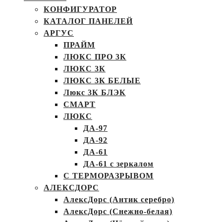
КОНФИГУРАТОР
КАТАЛОГ ПАНЕЛЕЙ
АРГУС
ПРАЙМ
ЛЮКС ПРО 3К
ЛЮКС 3К
ЛЮКС 3К БЕЛЫЕ
Люкс 3К БЛЭК
СМАРТ
ЛЮКС
ДА-97
ДА-92
ДА-61
ДА-61 с зеркалом
С ТЕРМОРАЗРЫВОМ
АЛЕКСДОРС
АлексДорс (Антик серебро)
АлексДорс (Снежно-белая)