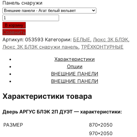
Панель снаружи
Количество
товара
В корзину
АРГУС
Сравнить
БЛЭК
Артикул:
053593
Категории:
БЕЛЫЕ
,
Люкс 3К БЛЭК
,
2П
Люкс 3К БЛЭК снаружи панель
,
ТРЁХКОНТУРНЫЕ
ДУЭТ
Характеристики
Опции
ВНЕШНИЕ ПАНЕЛИ
ВНЕШНИЕ ПАНЕЛИ
Характеристики товара
Дверь АРГУС БЛЭК 2П ДУЭТ — характеристики:
РАЗМЕР
870*2050
970*2050