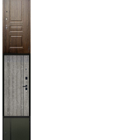
Магистр
Дуб кантри
тёмный
Гейджи