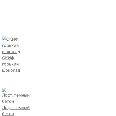
СКИФ
горький
шоколад
Лофт_темный
бетон