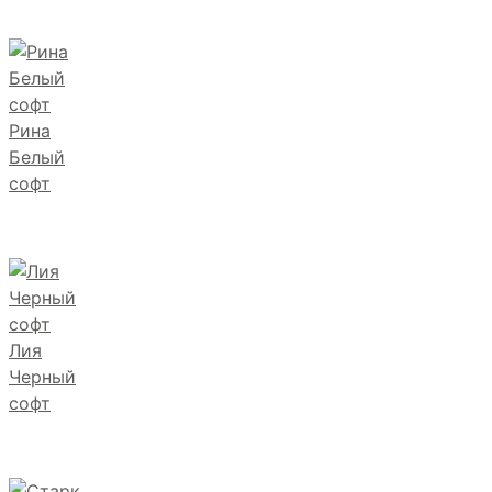
Рина
Белый
софт
Лия
Черный
софт