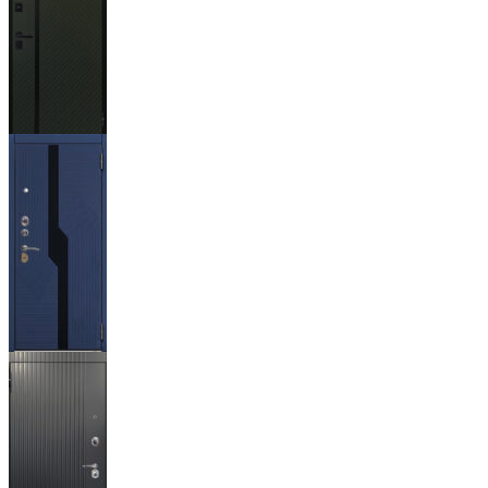
Ланцет
+3500р
Бистури