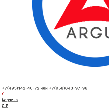
+7(495)142-40-72 или
+7(958)643-97-98
0
Корзина
0
₽