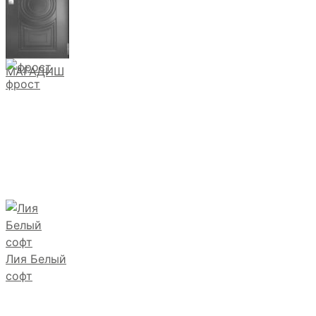
МАГАДИШ
фрост
Лия Белый
софт