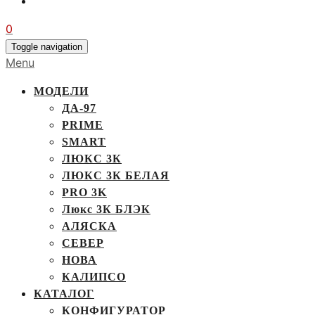
0
Toggle navigation
Menu
МОДЕЛИ
ДА-97
PRIME
SMART
ЛЮКС 3К
ЛЮКС 3К БЕЛАЯ
PRO 3K
Люкс 3К БЛЭК
АЛЯСКА
СЕВЕР
НОВА
КАЛИПСО
КАТАЛОГ
КОНФИГУРАТОР