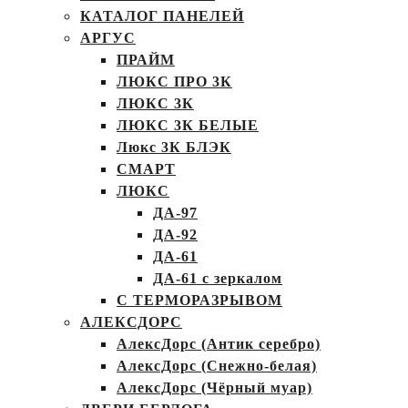
КАТАЛОГ ПАНЕЛЕЙ
АРГУС
ПРАЙМ
ЛЮКС ПРО 3К
ЛЮКС 3К
ЛЮКС 3К БЕЛЫЕ
Люкс 3К БЛЭК
СМАРТ
ЛЮКС
ДА-97
ДА-92
ДА-61
ДА-61 с зеркалом
С ТЕРМОРАЗРЫВОМ
АЛЕКСДОРС
АлексДорс (Антик серебро)
АлексДорс (Снежно-белая)
АлексДорс (Чёрный муар)