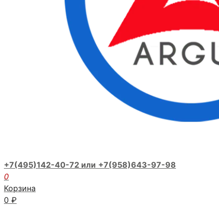
+7(495)142-40-72 или
+7(958)643-97-98
0
Корзина
0
₽