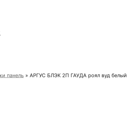
Я
жи панель
» АРГУС БЛЭК 2П ГАУДА роял вуд белый