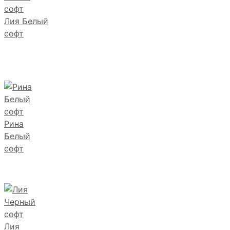
Лия Белый
софт
Рина
Белый
софт
Лия