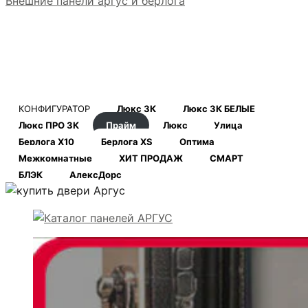
Внешние панели аргус и берлога
КОНФИГУРАТОР
Люкс 3К
Люкс 3К БЕЛЫЕ
Люкс ПРО 3К
Прайм
Люкс
Улица
Берлога Х10
Берлога XS
Оптима
Межкомнатные
ХИТ ПРОДАЖ
СМАРТ
БЛЭК
АлексДорс