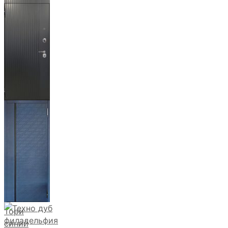
Бистури
Фрейда ч
кварц
фортеза
хром
Тори
синий