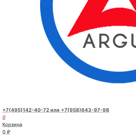
+7(495)142-40-72 или
+7(958)643-97-98
0
Корзина
0
₽