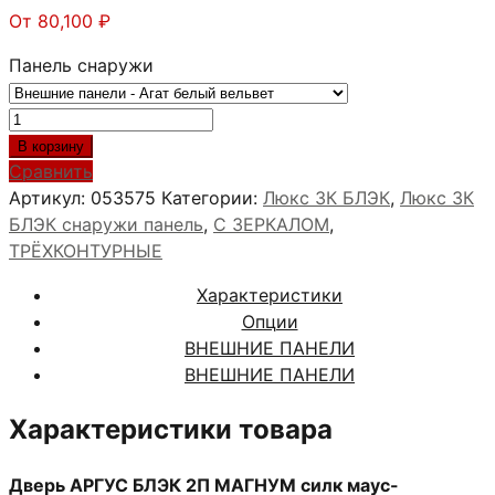
От
80,100
₽
Панель снаружи
Количество
товара
В корзину
АРГУС
Сравнить
БЛЭК
Артикул:
053575
Категории:
Люкс 3К БЛЭК
,
Люкс 3К
2П
БЛЭК снаружи панель
,
С ЗЕРКАЛОМ
,
МАГНУМ
ТРЁХКОНТУРНЫЕ
силк
Характеристики
маус
Опции
ВНЕШНИЕ ПАНЕЛИ
ВНЕШНИЕ ПАНЕЛИ
Характеристики товара
Дверь АРГУС БЛЭК 2П МАГНУМ силк маус-