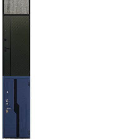
Гейджи
Ланцет
+3500р