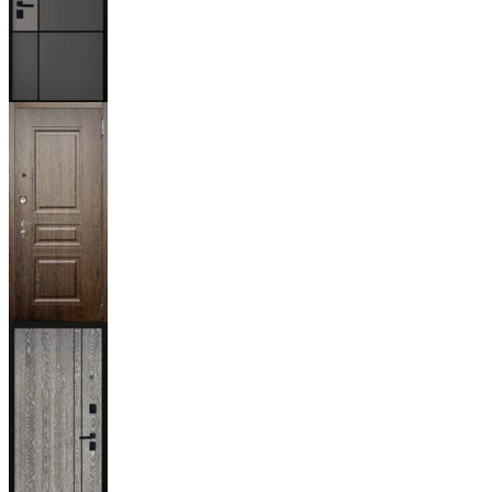
Мичиган
Магистр
Дуб кантри
тёмный