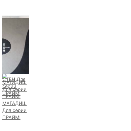
СТЕН Для
серии
ПРАЙМ!
МАГАДИШ
Для серии
ПРАЙМ!