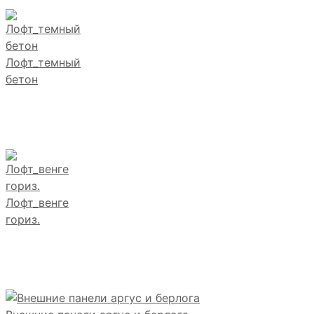
Лофт_темный
бетон
Лофт_венге
гориз.