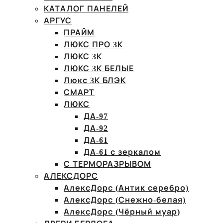
КАТАЛОГ ПАНЕЛЕЙ
АРГУС
ПРАЙМ
ЛЮКС ПРО 3К
ЛЮКС 3К
ЛЮКС 3К БЕЛЫЕ
Люкс 3К БЛЭК
СМАРТ
ЛЮКС
ДА-97
ДА-92
ДА-61
ДА-61 с зеркалом
С ТЕРМОРАЗРЫВОМ
АЛЕКСДОРС
АлексДорс (Антик серебро)
АлексДорс (Снежно-белая)
АлексДорс (Чёрный муар)