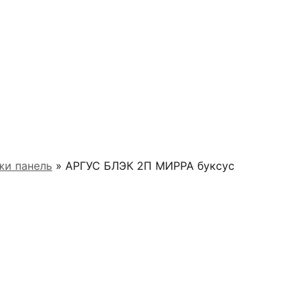
жи панель
» АРГУС БЛЭК 2П МИРРА буксус