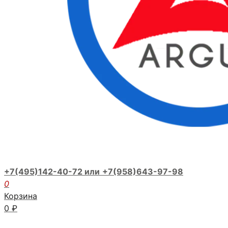
+7(495)142-40-72 или
+7(958)643-97-98
0
Корзина
0
₽