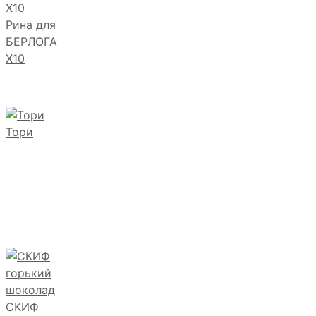
Рина для
БЕРЛОГА
Х10
Тори
СКИФ