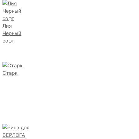
Лия
Черный
софт
Старк