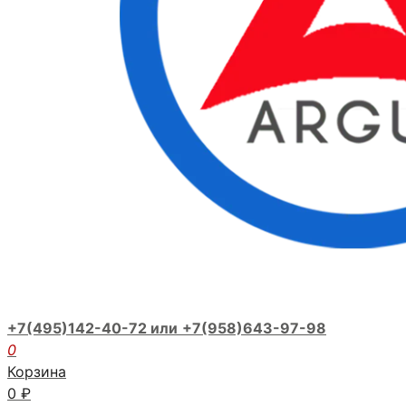
+7(495)142-40-72 или
+7(958)643-97-98
0
Корзина
0
₽