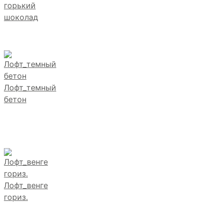
горький
шоколад
Лофт_темный
бетон
Лофт_венге
гориз.