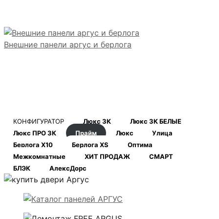
Внешние панели аргус и берлога
КОНФИГУРАТОР
Люкс 3К
Люкс 3К БЕЛЫЕ
Люкс ПРО 3К
Прайм
Люкс
Улица
Берлога Х10
Берлога XS
Оптима
Межкомнатные
ХИТ ПРОДАЖ
СМАРТ
БЛЭК
АлексДорс