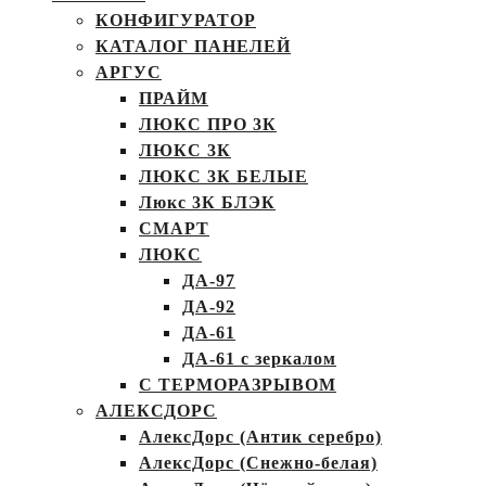
КОНФИГУРАТОР
КАТАЛОГ ПАНЕЛЕЙ
АРГУС
ПРАЙМ
ЛЮКС ПРО 3К
ЛЮКС 3К
ЛЮКС 3К БЕЛЫЕ
Люкс 3К БЛЭК
СМАРТ
ЛЮКС
ДА-97
ДА-92
ДА-61
ДА-61 с зеркалом
С ТЕРМОРАЗРЫВОМ
АЛЕКСДОРС
АлексДорс (Антик серебро)
АлексДорс (Снежно-белая)