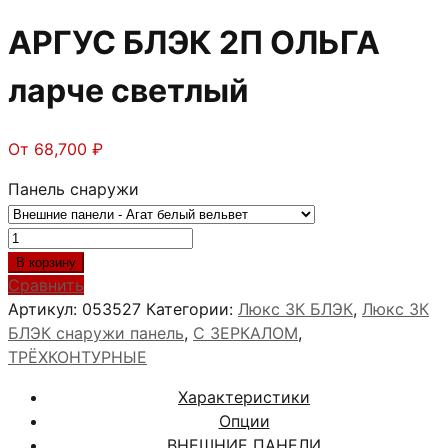
АРГУС БЛЭК 2П ОЛЬГА
ларче светлый
От
68,700
₽
Панель снаружи
Количество
товара
В корзину
АРГУС
Сравнить
БЛЭК
Артикул:
053527
Категории:
Люкс 3К БЛЭК
,
Люкс 3К
2П
БЛЭК снаружи панель
,
С ЗЕРКАЛОМ
,
ОЛЬГА
ТРЁХКОНТУРНЫЕ
ларче
Характеристики
светлый
Опции
ВНЕШНИЕ ПАНЕЛИ