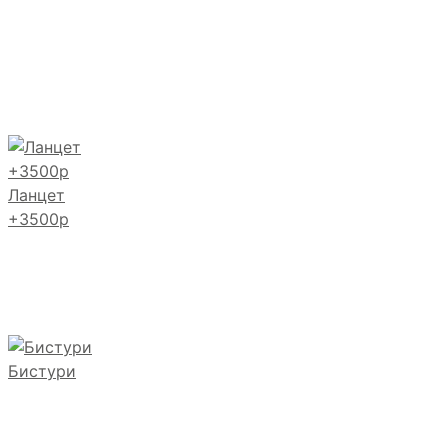
Ланцет
+3500р
Бистури