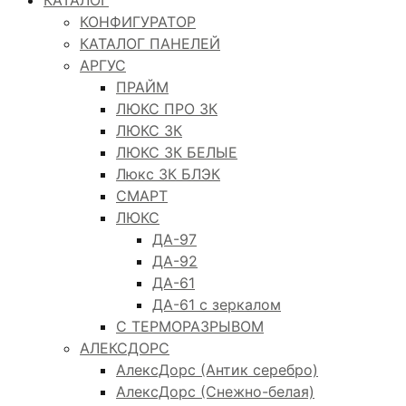
КОНФИГУРАТОР
КАТАЛОГ ПАНЕЛЕЙ
АРГУС
ПРАЙМ
ЛЮКС ПРО 3К
ЛЮКС 3К
ЛЮКС 3К БЕЛЫЕ
Люкс 3К БЛЭК
СМАРТ
ЛЮКС
ДА-97
ДА-92
ДА-61
ДА-61 с зеркалом
С ТЕРМОРАЗРЫВОМ
АЛЕКСДОРС
АлексДорс (Антик серебро)
АлексДорс (Снежно-белая)