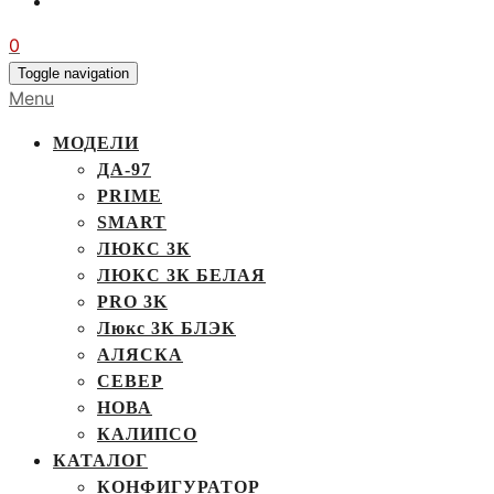
0
Toggle navigation
Menu
МОДЕЛИ
ДА-97
PRIME
SMART
ЛЮКС 3К
ЛЮКС 3К БЕЛАЯ
PRO 3K
Люкс 3К БЛЭК
АЛЯСКА
СЕВЕР
НОВА
КАЛИПСО
КАТАЛОГ
КОНФИГУРАТОР