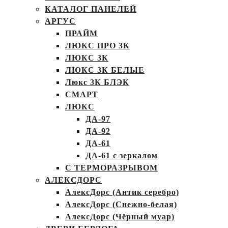
КАТАЛОГ ПАНЕЛЕЙ
АРГУС
ПРАЙМ
ЛЮКС ПРО 3К
ЛЮКС 3К
ЛЮКС 3К БЕЛЫЕ
Люкс 3К БЛЭК
СМАРТ
ЛЮКС
ДА-97
ДА-92
ДА-61
ДА-61 с зеркалом
С ТЕРМОРАЗРЫВОМ
АЛЕКСДОРС
АлексДорс (Антик серебро)
АлексДорс (Снежно-белая)
АлексДорс (Чёрный муар)