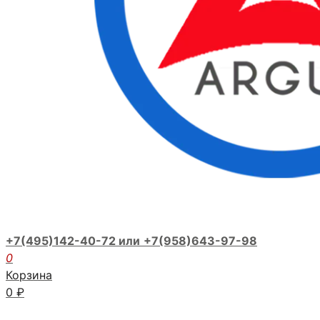
+7(495)142-40-72 или
+7(958)643-97-98
0
Корзина
0
₽