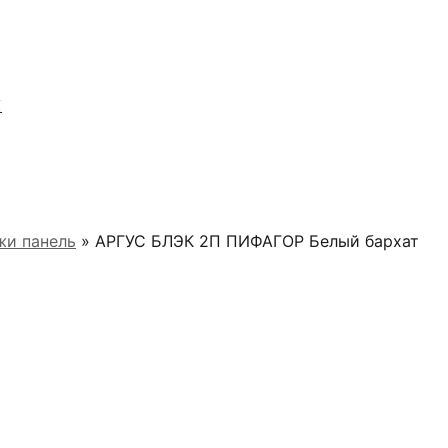
Я
жи панель
» АРГУС БЛЭК 2П ПИФАГОР Белый бархат