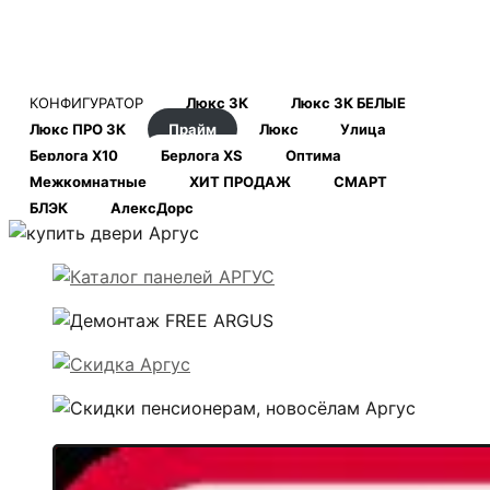
КОНФИГУРАТОР
Люкс 3К
Люкс 3К БЕЛЫЕ
Люкс ПРО 3К
Прайм
Люкс
Улица
Берлога Х10
Берлога XS
Оптима
Межкомнатные
ХИТ ПРОДАЖ
СМАРТ
БЛЭК
АлексДорс