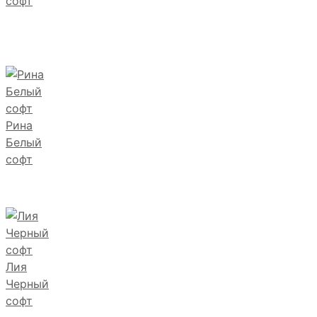
софт
Рина
Белый
софт
Лия
Черный
софт