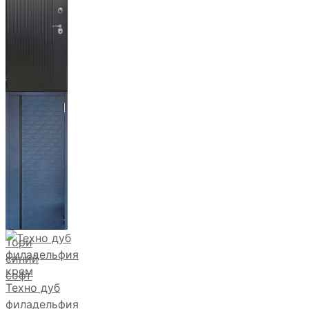
Фрейда ч
кварц
фортеза
хром
Тори
синий
софт
Техно дуб
филадельфия