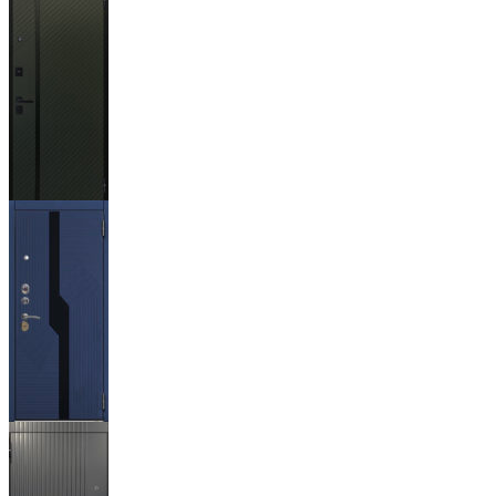
Ланцет
+3500р
Бистури