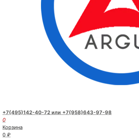
+7(495)142-40-72 или
+7(958)643-97-98
0
Корзина
0
₽