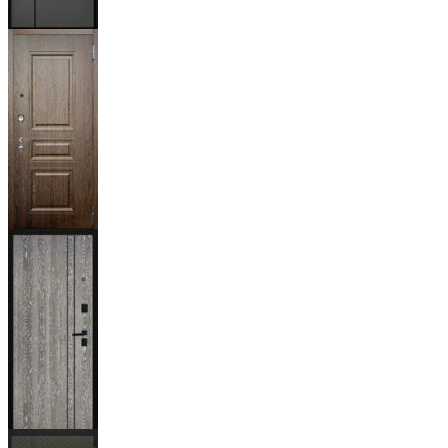
Мичиган
Магистр
Дуб кантри
тёмный
Гейджи