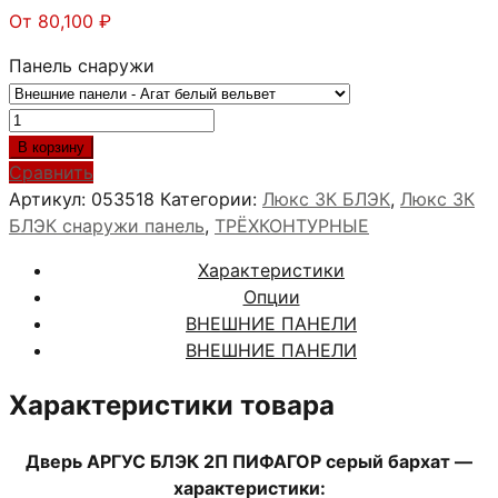
От
80,100
₽
Панель снаружи
Количество
товара
В корзину
АРГУС
Сравнить
БЛЭК
Артикул:
053518
Категории:
Люкс 3К БЛЭК
,
Люкс 3К
2П
БЛЭК снаружи панель
,
ТРЁХКОНТУРНЫЕ
ПИФАГОР
Характеристики
серый
Опции
бархат
ВНЕШНИЕ ПАНЕЛИ
ВНЕШНИЕ ПАНЕЛИ
Характеристики товара
Дверь АРГУС БЛЭК 2П ПИФАГОР серый бархат —
характеристики: