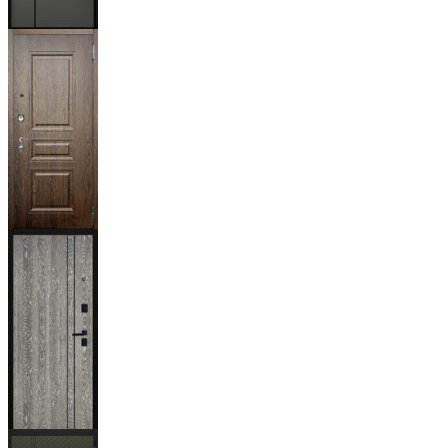
Мичиган
Магистр
Дуб кантри
тёмный
Гейджи