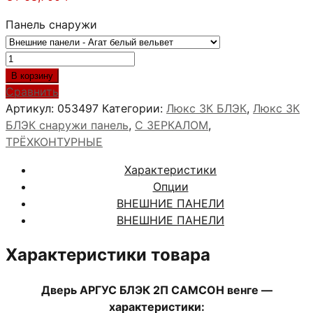
Панель снаружи
Количество
товара
В корзину
АРГУС
Сравнить
БЛЭК
Артикул:
053497
Категории:
Люкс 3К БЛЭК
,
Люкс 3К
2П
БЛЭК снаружи панель
,
С ЗЕРКАЛОМ
,
САМСОН
ТРЁХКОНТУРНЫЕ
венге
Характеристики
Опции
ВНЕШНИЕ ПАНЕЛИ
ВНЕШНИЕ ПАНЕЛИ
Характеристики товара
Дверь АРГУС БЛЭК 2П САМСОН венге —
характеристики: