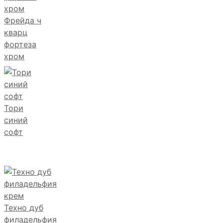
Фрейда ч
кварц
фортеза
хром
Тори
синий
софт
Техно дуб
филадельфия