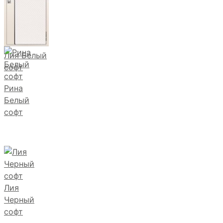
Лия Белый
софт
Рина
Белый
софт
Лия
Черный
софт