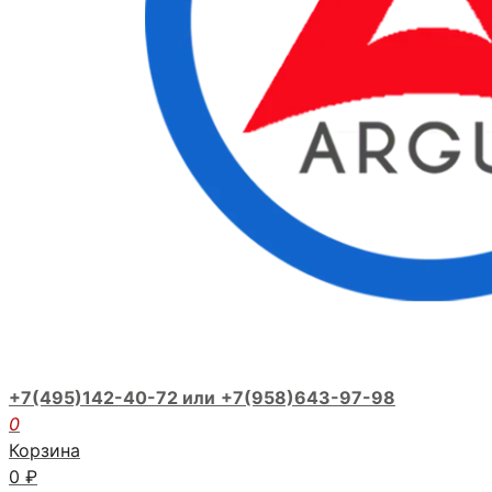
+7(495)142-40-72 или
+7(958)643-97-98
0
Корзина
0
₽