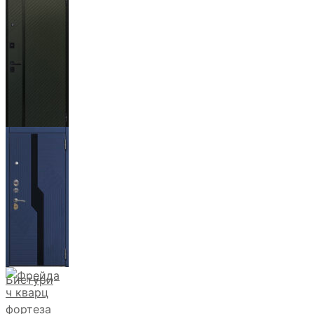
Ланцет
+3500р
Бистури