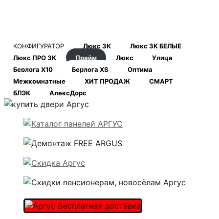
КОНФИГУРАТОР
Люкс 3К
Люкс 3К БЕЛЫЕ
Люкс ПРО 3К
Прайм
Люкс
Улица
Берлога Х10
Берлога XS
Оптима
Межкомнатные
ХИТ ПРОДАЖ
СМАРТ
БЛЭК
АлексДорс