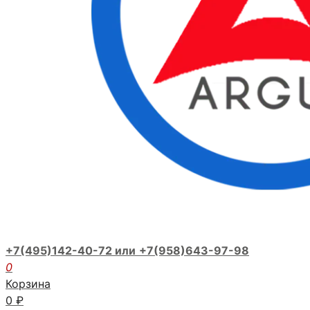
+7(495)142-40-72 или
+7(958)643-97-98
0
Корзина
0
₽