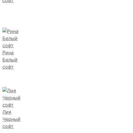
софт
Рина
Белый
софт
Лия
Черный
софт