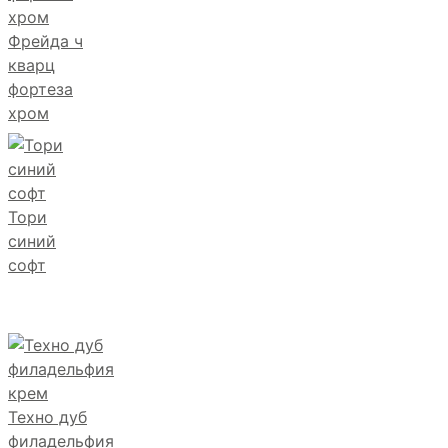
Фрейда ч
кварц
фортеза
хром
Тори
синий
софт
Техно дуб
филадельфия