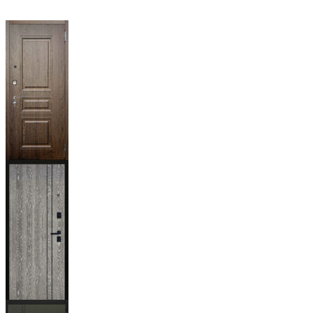
Магистр
Дуб кантри
тёмный
Гейджи