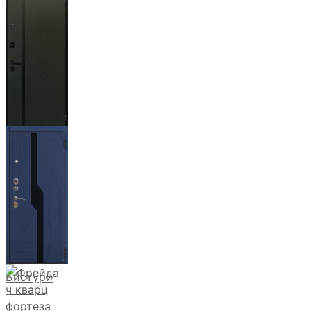
Ланцет
+3500р
Бистури