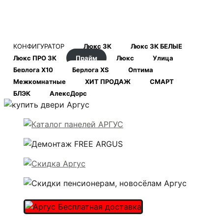
КОНФИГУРАТОР
Люкс 3К
Люкс 3К БЕЛЫЕ
Люкс ПРО 3К
Прайм
Люкс
Улица
Берлога Х10
Берлога XS
Оптима
Межкомнатные
ХИТ ПРОДАЖ
СМАРТ
БЛЭК
АлексДорс