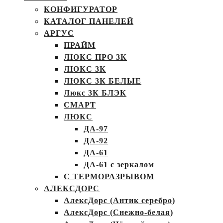
КОНФИГУРАТОР
КАТАЛОГ ПАНЕЛЕЙ
АРГУС
ПРАЙМ
ЛЮКС ПРО 3К
ЛЮКС 3К
ЛЮКС 3К БЕЛЫЕ
Люкс 3К БЛЭК
СМАРТ
ЛЮКС
ДА-97
ДА-92
ДА-61
ДА-61 с зеркалом
С ТЕРМОРАЗРЫВОМ
АЛЕКСДОРС
АлексДорс (Антик серебро)
АлексДорс (Снежно-белая)