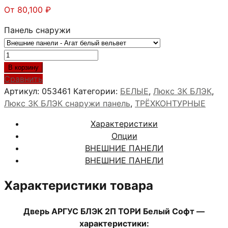
От
80,100
₽
Панель снаружи
Количество
товара
В корзину
АРГУС
Сравнить
БЛЭК
Артикул:
053461
Категории:
БЕЛЫЕ
,
Люкс 3К БЛЭК
,
2П
Люкс 3К БЛЭК снаружи панель
,
ТРЁХКОНТУРНЫЕ
ТОРИ
Характеристики
Белый
Опции
софт
ВНЕШНИЕ ПАНЕЛИ
ВНЕШНИЕ ПАНЕЛИ
Характеристики товара
Дверь АРГУС БЛЭК 2П ТОРИ Белый Софт —
характеристики: