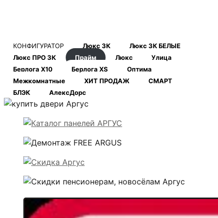
КОНФИГУРАТОР
Люкс 3К
Люкс 3К БЕЛЫЕ
Люкс ПРО 3К
Прайм
Люкс
Улица
Берлога Х10
Берлога XS
Оптима
Межкомнатные
ХИТ ПРОДАЖ
СМАРТ
БЛЭК
АлексДорс