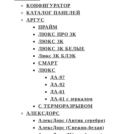
КОНФИГУРАТОР
КАТАЛОГ ПАНЕЛЕЙ
АРГУС
ПРАЙМ
ЛЮКС ПРО 3К
ЛЮКС 3К
ЛЮКС 3К БЕЛЫЕ
Люкс 3К БЛЭК
СМАРТ
ЛЮКС
ДА-97
ДА-92
ДА-61
ДА-61 с зеркалом
С ТЕРМОРАЗРЫВОМ
АЛЕКСДОРС
АлексДорс (Антик серебро)
АлексДорс (Снежно-белая)