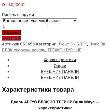
От
80,100
₽
Панель снаружи
Количество
товара
В корзину
АРГУС
Сравнить
БЛЭК
Артикул:
053455
Категории:
Люкс 3К БЛЭК
,
Люкс 3К
2П
БЛЭК снаружи панель
,
ТРЁХКОНТУРНЫЕ
ТРЕВОР
Характеристики
Силк
Опции
Маус
ВНЕШНИЕ ПАНЕЛИ
ВНЕШНИЕ ПАНЕЛИ
Характеристики товара
Дверь АРГУС БЛЭК 2П ТРЕВОР Силк Маус —
характеристики: