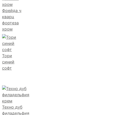
Фрейда ч
кварц
фортеза
хром
Тори
синий
софт
Техно дуб
филадельфия