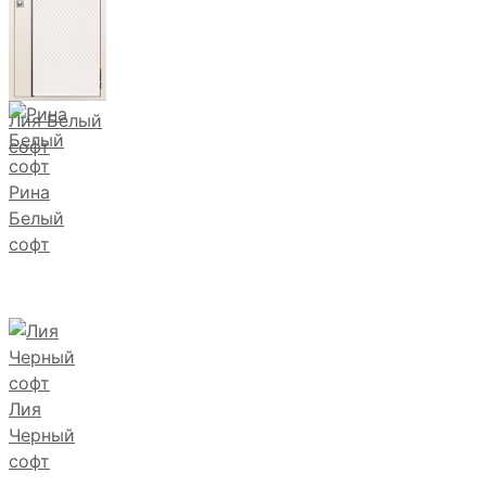
Лия Белый
софт
Рина
Белый
софт
Лия
Черный
софт