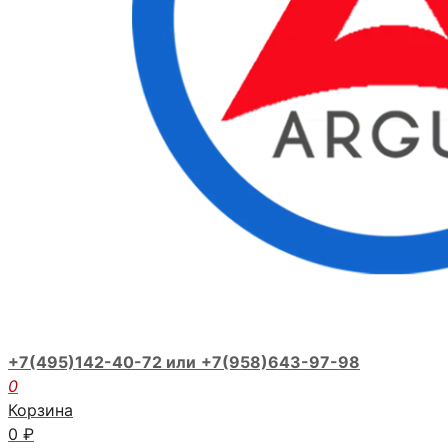
+7(495)142-40-72 или
+7(958)643-97-98
0
Корзина
0
₽