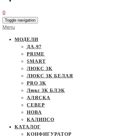
0
Toggle navigation
Menu
МОДЕЛИ
ДА-97
PRIME
SMART
ЛЮКС 3К
ЛЮКС 3К БЕЛАЯ
PRO 3K
Люкс 3К БЛЭК
АЛЯСКА
СЕВЕР
НОВА
КАЛИПСО
КАТАЛОГ
КОНФИГУРАТОР