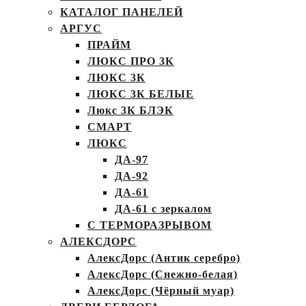
КАТАЛОГ ПАНЕЛЕЙ
АРГУС
ПРАЙМ
ЛЮКС ПРО 3К
ЛЮКС 3К
ЛЮКС 3К БЕЛЫЕ
Люкс 3К БЛЭК
СМАРТ
ЛЮКС
ДА-97
ДА-92
ДА-61
ДА-61 с зеркалом
С ТЕРМОРАЗРЫВОМ
АЛЕКСДОРС
АлексДорс (Антик серебро)
АлексДорс (Снежно-белая)
АлексДорс (Чёрный муар)