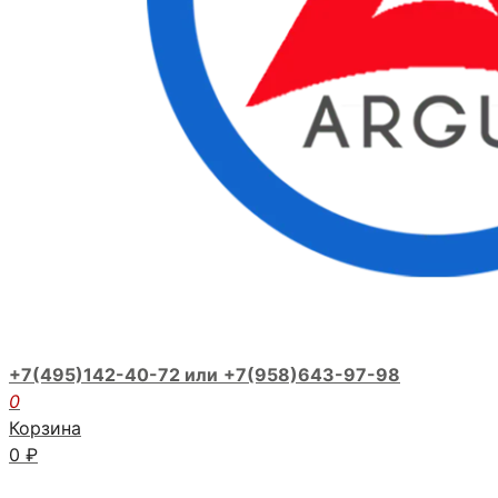
+7(495)142-40-72 или
+7(958)643-97-98
0
Корзина
0
₽