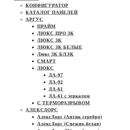
КОНФИГУРАТОР
КАТАЛОГ ПАНЕЛЕЙ
АРГУС
ПРАЙМ
ЛЮКС ПРО 3К
ЛЮКС 3К
ЛЮКС 3К БЕЛЫЕ
Люкс 3К БЛЭК
СМАРТ
ЛЮКС
ДА-97
ДА-92
ДА-61
ДА-61 с зеркалом
С ТЕРМОРАЗРЫВОМ
АЛЕКСДОРС
АлексДорс (Антик серебро)
АлексДорс (Снежно-белая)