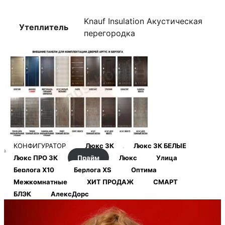
Knauf Insulation Акустическая
Утеплитель
перегородка
КОНФИГУРАТОР
Люкс 3К
Люкс 3К БЕЛЫЕ
Внешние панели аргус и берлога
Люкс ПРО 3К
Прайм
Люкс
Улица
Берлога Х10
Берлога XS
Оптима
Межкомнатные
ХИТ ПРОДАЖ
СМАРТ
БЛЭК
АлексДорс