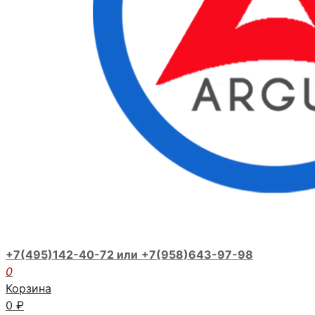
+7(495)142-40-72 или
+7(958)643-97-98
0
Корзина
0
₽