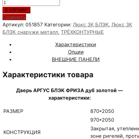
Количество
товара
В КОРЗИНУ
АРГУС
Сравнить
БЛЭК
Артикул:
051857
Категории:
Люкс 3К БЛЭК
,
Люкс 3К
ФРИЗА
БЛЭК снаружи металл
,
ТРЁХКОНТУРНЫЕ
дуб
Характеристики
золотой
Опции
ВНЕШНИЕ ПАНЕЛИ
Характеристики товара
Дверь АРГУС БЛЭК ФРИЗА дуб золотой —
характеристики:
РАЗМЕР
870*2050
970*2050
Закрытая, утепленн
КОНСТРУКЦИЯ
зоне ригелей, про