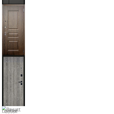
Мичиган
Магистр
Дуб кантри
тёмный
Гейджи