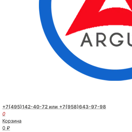
+7(495)142-40-72 или
+7(958)643-97-98
0
Корзина
0
₽