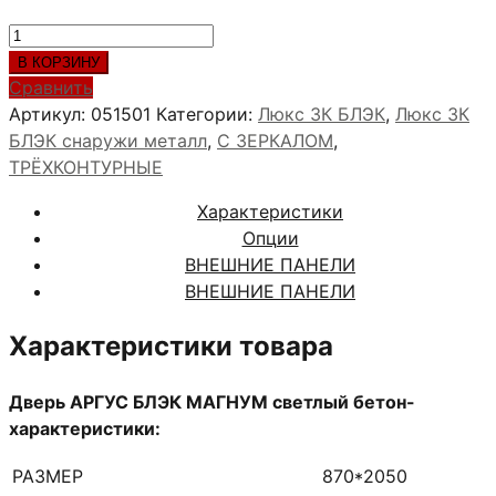
Количество
товара
В КОРЗИНУ
АРГУС
Сравнить
БЛЭК
Артикул:
051501
Категории:
Люкс 3К БЛЭК
,
Люкс 3К
МАГНУМ
БЛЭК снаружи металл
,
С ЗЕРКАЛОМ
,
светлый
ТРЁХКОНТУРНЫЕ
бетон
Характеристики
Опции
ВНЕШНИЕ ПАНЕЛИ
ВНЕШНИЕ ПАНЕЛИ
Характеристики товара
Дверь АРГУС БЛЭК МАГНУМ светлый бетон-
характеристики:
РАЗМЕР
870*2050