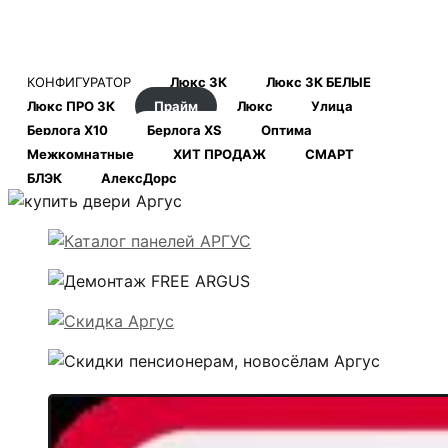
КОНФИГУРАТОР
Люкс 3К
Люкс 3К БЕЛЫЕ
Люкс ПРО 3К
Прайм
Люкс
Улица
Берлога Х10
Берлога XS
Оптима
Межкомнатные
ХИТ ПРОДАЖ
СМАРТ
БЛЭК
АлексДорс