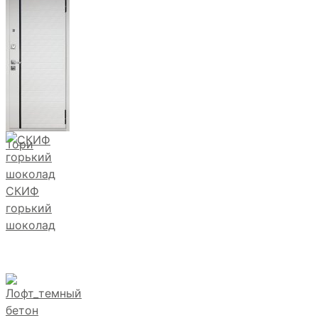
Тори
СКИФ
горький
шоколад