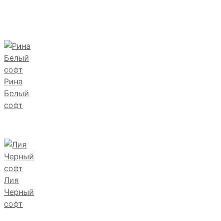
Рина
Белый
софт
Лия
Черный
софт