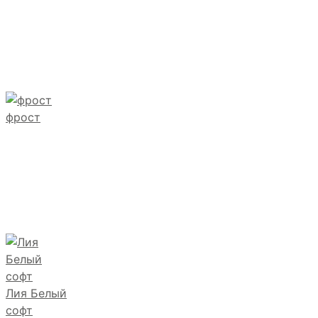
фрост
Лия Белый
софт