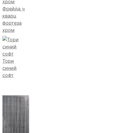
Фрейда ч
кварц
фортеза
хром
Тори
синий
софт