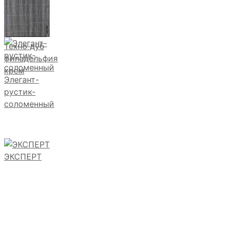
Техно дуб
филадельфия
крем
Элегант-
рустик-
соломенный
ЭКСПЕРТ