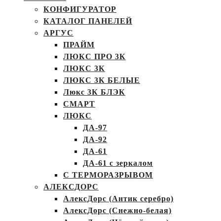
КОНФИГУРАТОР
КАТАЛОГ ПАНЕЛЕЙ
АРГУС
ПРАЙМ
ЛЮКС ПРО 3К
ЛЮКС 3К
ЛЮКС 3К БЕЛЫЕ
Люкс 3К БЛЭК
СМАРТ
ЛЮКС
ДА-97
ДА-92
ДА-61
ДА-61 с зеркалом
С ТЕРМОРАЗРЫВОМ
АЛЕКСДОРС
АлексДорс (Антик серебро)
АлексДорс (Снежно-белая)