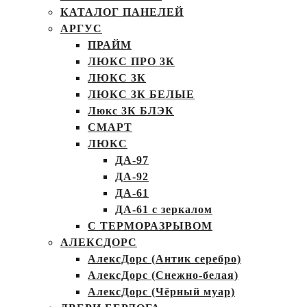
КАТАЛОГ ПАНЕЛЕЙ
АРГУС
ПРАЙМ
ЛЮКС ПРО 3К
ЛЮКС 3К
ЛЮКС 3К БЕЛЫЕ
Люкс 3К БЛЭК
СМАРТ
ЛЮКС
ДА-97
ДА-92
ДА-61
ДА-61 с зеркалом
С ТЕРМОРАЗРЫВОМ
АЛЕКСДОРС
АлексДорс (Антик серебро)
АлексДорс (Снежно-белая)
АлексДорс (Чёрный муар)