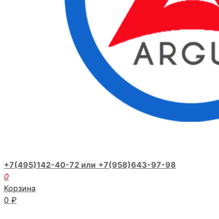
+7(495)142-40-72 или
+7(958)643-97-98
0
Корзина
0
₽