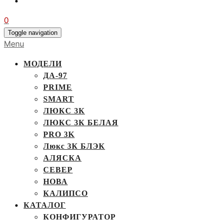
0
Toggle navigation
Menu
МОДЕЛИ
ДА-97
PRIME
SMART
ЛЮКС 3К
ЛЮКС 3К БЕЛАЯ
PRO 3K
Люкс 3К БЛЭК
АЛЯСКА
СЕВЕР
НОВА
КАЛИПСО
КАТАЛОГ
КОНФИГУРАТОР