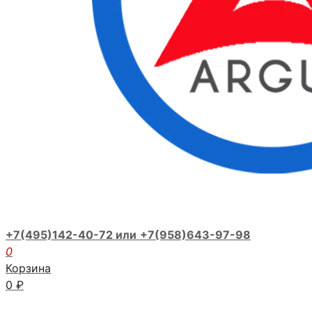
+7(495)142-40-72 или
+7(958)643-97-98
0
Корзина
0
₽