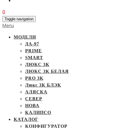
0
Toggle navigation
Menu
МОДЕЛИ
ДА-97
PRIME
SMART
ЛЮКС 3К
ЛЮКС 3К БЕЛАЯ
PRO 3K
Люкс 3К БЛЭК
АЛЯСКА
СЕВЕР
НОВА
КАЛИПСО
КАТАЛОГ
КОНФИГУРАТОР