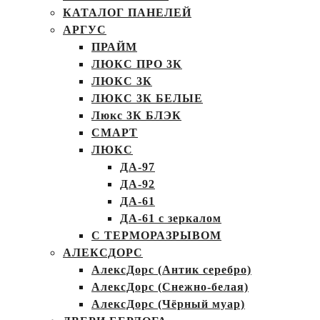
КАТАЛОГ ПАНЕЛЕЙ
АРГУС
ПРАЙМ
ЛЮКС ПРО 3К
ЛЮКС 3К
ЛЮКС 3К БЕЛЫЕ
Люкс 3К БЛЭК
СМАРТ
ЛЮКС
ДА-97
ДА-92
ДА-61
ДА-61 с зеркалом
С ТЕРМОРАЗРЫВОМ
АЛЕКСДОРС
АлексДорс (Антик серебро)
АлексДорс (Снежно-белая)
АлексДорс (Чёрный муар)