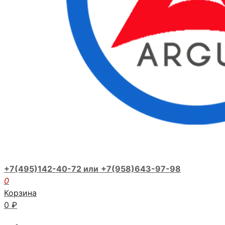
+7(495)142-40-72 или
+7(958)643-97-98
0
Корзина
0
₽