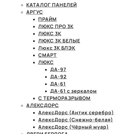
КАТАЛОГ ПАНЕЛЕЙ
АРГУС
ПРАЙМ
ЛЮКС ПРО 3К
ЛЮКС 3К
ЛЮКС 3К БЕЛЫЕ
Люкс 3К БЛЭК
СМАРТ
ЛЮКС
ДА-97
ДА-92
ДА-61
ДА-61 с зеркалом
С ТЕРМОРАЗРЫВОМ
АЛЕКСДОРС
АлексДорс (Антик серебро)
АлексДорс (Снежно-белая)
АлексДорс (Чёрный муар)