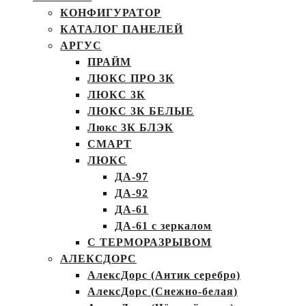
КОНФИГУРАТОР
КАТАЛОГ ПАНЕЛЕЙ
АРГУС
ПРАЙМ
ЛЮКС ПРО 3К
ЛЮКС 3К
ЛЮКС 3К БЕЛЫЕ
Люкс 3К БЛЭК
СМАРТ
ЛЮКС
ДА-97
ДА-92
ДА-61
ДА-61 с зеркалом
С ТЕРМОРАЗРЫВОМ
АЛЕКСДОРС
АлексДорс (Антик серебро)
АлексДорс (Снежно-белая)