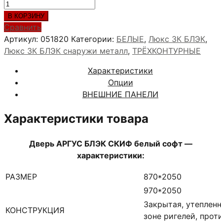
Количество
товара
В КОРЗИНУ
АРГУС
Сравнить
БЛЭК
Артикул:
051820
Категории:
БЕЛЫЕ
,
Люкс 3К БЛЭК
,
СКИФ
Люкс 3К БЛЭК снаружи металл
,
ТРЁХКОНТУРНЫЕ
белый
Характеристики
софт
Опции
ВНЕШНИЕ ПАНЕЛИ
Характеристики товара
Дверь АРГУС БЛЭК СКИФ белый софт —
характеристики:
РАЗМЕР
870*2050
970*2050
Закрытая, утепленн
КОНСТРУКЦИЯ
зоне ригелей, про