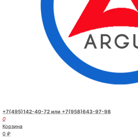
+7(495)142-40-72 или
+7(958)643-97-98
0
Корзина
0
₽