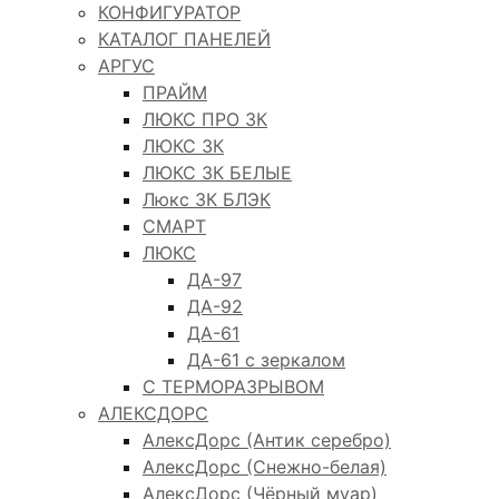
КОНФИГУРАТОР
КАТАЛОГ ПАНЕЛЕЙ
АРГУС
ПРАЙМ
ЛЮКС ПРО 3К
ЛЮКС 3К
ЛЮКС 3К БЕЛЫЕ
Люкс 3К БЛЭК
СМАРТ
ЛЮКС
ДА-97
ДА-92
ДА-61
ДА-61 с зеркалом
С ТЕРМОРАЗРЫВОМ
АЛЕКСДОРС
АлексДорс (Антик серебро)
АлексДорс (Снежно-белая)
АлексДорс (Чёрный муар)