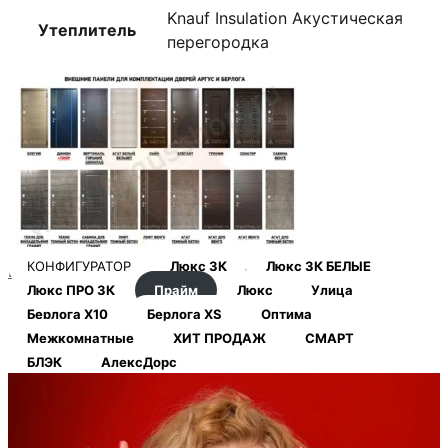
Knauf Insulation Акустическая
Утеплитель
перегородка
КОНФИГУРАТОР
Люкс 3К
Люкс 3К БЕЛЫЕ
Внешние панели аргус и берлога
Люкс ПРО 3К
Прайм
Люкс
Улица
Берлога Х10
Берлога XS
Оптима
Межкомнатные
ХИТ ПРОДАЖ
СМАРТ
БЛЭК
АлексДорс