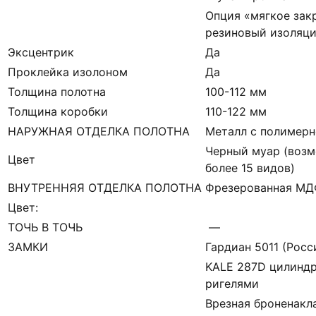
Опция «мягкое зак
резиновый изоляци
Эксцентрик
Да
Проклейка изолоном
Да
Толщина полотна
100-112 мм
Толщина коробки
110-122 мм
НАРУЖНАЯ ОТДЕЛКА ПОЛОТНА
Металл с полимерн
Черный муар (возм
Цвет
более 15 видов)
ВНУТРЕННЯЯ ОТДЕЛКА ПОЛОТНА
Фрезерованная М
Цвет:
ТОЧЬ В ТОЧЬ
—
ЗАМКИ
Гардиан 5011 (Росси
KALE 287D цилиндр
ригелями
Врезная броненакл