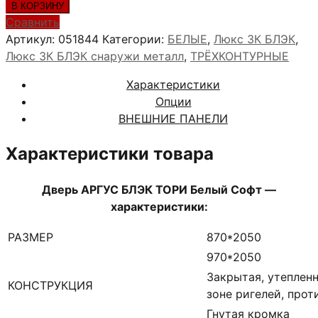
товара
В КОРЗИНУ
АРГУС
Сравнить
БЛЭК
Артикул:
051844
Категории:
БЕЛЫЕ
,
Люкс 3К БЛЭК
,
ТОРИ
Люкс 3К БЛЭК снаружи металл
,
ТРЁХКОНТУРНЫЕ
Белый
Характеристики
софт
Опции
ВНЕШНИЕ ПАНЕЛИ
Характеристики товара
Дверь АРГУС БЛЭК ТОРИ Белый Софт —
характеристики:
РАЗМЕР
870*2050
970*2050
Закрытая, утепленн
КОНСТРУКЦИЯ
зоне ригелей, про
Гнутая кромка