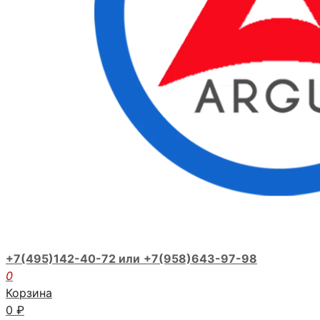
+7(495)142-40-72 или
+7(958)643-97-98
0
Корзина
0
₽