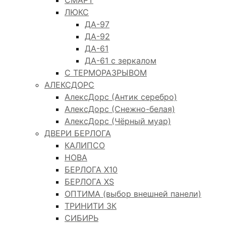
ЛЮКС
ДА-97
ДА-92
ДА-61
ДА-61 с зеркалом
С ТЕРМОРАЗРЫВОМ
АЛЕКСДОРС
АлексДорс (Антик серебро)
АлексДорс (Снежно-белая)
АлексДорс (Чёрный муар)
ДВЕРИ БЕРЛОГА
КАЛИПСО
НОВА
БЕРЛОГА Х10
БЕРЛОГА XS
ОПТИМА (выбор внешней панели)
ТРИНИТИ 3К
СИБИРЬ